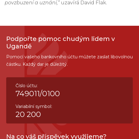
povzbuzení a uznání,“
uzavírá David Flak.
Podpořte pomoc chudým lidem v
Ugandě
Pomocí vašeho bankovního účtu můžete zaslat libovolnou
částku. Každý dar je důležitý.
Číslo účtu:
749011/0100
Variabilní symbol:
20 200
Na co váš příspěvek využijeme?