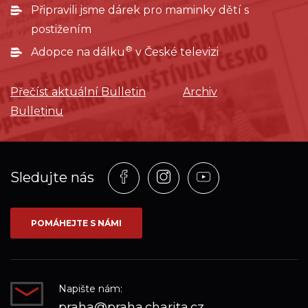
Připravili jsme dárek pro maminky dětí s
postižením
®
Adopce na dálku
v České televizi
Přečíst aktuální Bulletin
Archiv
Bulletinu
Profil
Profil
Profil
Sledujte nás
na
na
na
síti_Facebook
síti_Instagram
síti_YouTube
POMÁHEJTE S NÁMI
Napište nám:
praha@praha.charita.cz