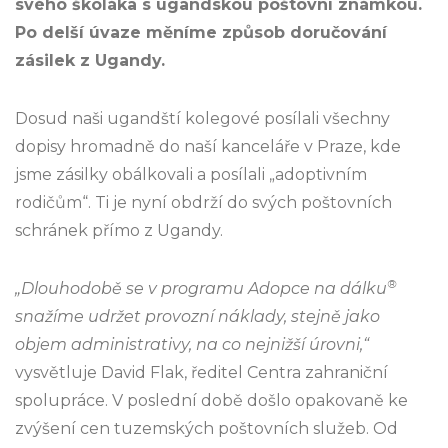
svého školáka s ugandskou poštovní známkou.
Po delší úvaze měníme způsob doručování
zásilek z Ugandy.
Dosud naši ugandští kolegové posílali všechny
dopisy hromadně do naší kanceláře v Praze, kde
jsme zásilky obálkovali a posílali „adoptivním
rodičům“. Ti je nyní obdrží do svých poštovních
schránek přímo z Ugandy.
®
„Dlouhodobě se v programu Adopce na dálku
snažíme udržet provozní náklady, stejně jako
objem administrativy, na co nejnižší úrovni,“
vysvětluje David Flak, ředitel Centra zahraniční
spolupráce. V poslední době došlo opakovaně ke
zvýšení cen tuzemských poštovních služeb. Od