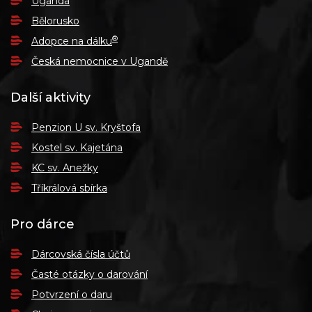
Uganda
Bělorusko
®
Adopce na dálku
Česká nemocnice v Ugandě
Další aktivity
Penzion U sv. Kryštofa
Kostel sv. Kajetána
KC sv. Anežky
Tříkrálová sbírka
Pro dárce
Dárcovská čísla účtů
Časté otázky o darování
Potvrzení o daru