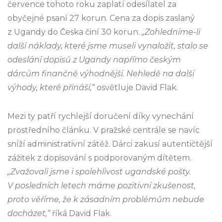
července tohoto roku zaplatí odesílatel za
obyčejné psaní 27 korun. Cena za dopis zaslaný
z Ugandy do Česka činí 30 korun.
„Zohledníme-li
další náklady, které jsme museli vynaložit, stalo se
odeslání dopisů z Ugandy napřímo českým
dárcům finančně výhodnější. Nehledě na další
výhody, které přináší,“
osvětluje David Flak.
Mezi ty patří rychlejší doručení díky vynechání
prostředního článku. V pražské centrále se navíc
sníží administrativní zátěž. Dárci zakusí autentičtější
zážitek z dopisování s podporovaným dítětem.
„Zvažovali jsme i spolehlivost ugandské pošty.
V posledních letech máme pozitivní zkušenost,
proto věříme, že k zásadním problémům nebude
docházet,“
říká David Flak.