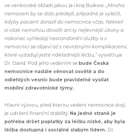
ve venkovské oblasti jakou je i kraj Buikwe.
„Mnoha
nemocem by se dalo předejít, případně je vyléčit,
kdyby pacient dorazil do nemocnice včas. Někteří
si však nemohou dovolit ani ty nejlevnější úkony a
nakonec vyhledají nestandardní služby a v
nemocnici se objeví až s nevratnými komplikacemi,
které vyžadují ještě nákladnější léčbu,“
vysvětluje
Dr. David. Pod jeho vedením se
bude Česká
nemocnice nadále věnovat
osvětě a do
odlehlých vesnic bude pravidelně vysílat
mobilní zdravotnické týmy.
Hlavní výzvou, před kterou vedení nemocnice stojí,
je udržení finanční stability.
Na jedné straně je
potřeba držet poplatky za léčbu nízké, aby byla
léčba dostupná i sociálně slabým lidem.
Dr.