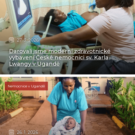
27. 3. 2026
Darovali jsme moderní zdravotnické
vybavení České nemocnici sv. Karla
Lwangy v Ugandě
Nemocnice v Ugandě
26. 1. 2026