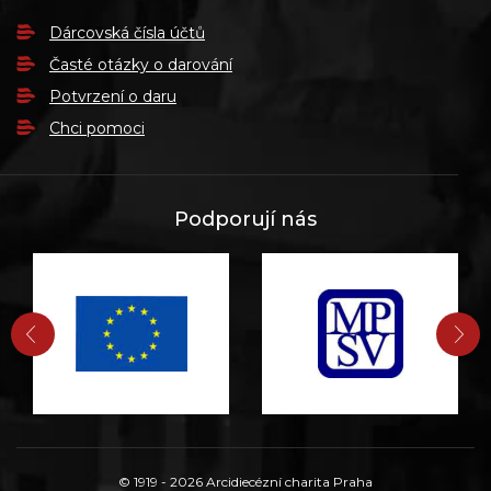
Dárcovská čísla účtů
Časté otázky o darování
Potvrzení o daru
Chci pomoci
Podporují nás
PŘEDCHOZÍ
DA
© 1919 - 2026 Arcidiecézní charita Praha