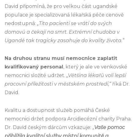
David připomíná, že pro velkou část ugandské
populace je specializovaná lékařská péče cenově
nedostupná:
„Tito pacienti se vrátí do svých
domovů a čekají na smrt. Extrémní chudoba v
Ugandě tak tragicky zasahuje do kvality života.”
Na druhou stranu musí nemocnice zaplatit
kvalifikovaný personal
, který je ale ve venkovské
nemocnici složité udržet.
„
Většina lékařů volí lepší
pracovní příležitosti v městském prostředí,“
říká Dr.
David.
Kvalitu a dostupnost služeb pomáhá České
nemocnici držet podpora Arcidiecézní charity Praha.
Dr. David českým dárcům vzkazuje: „
Vaše pomoc
přiblížila kvalitní služby místní komunitě a