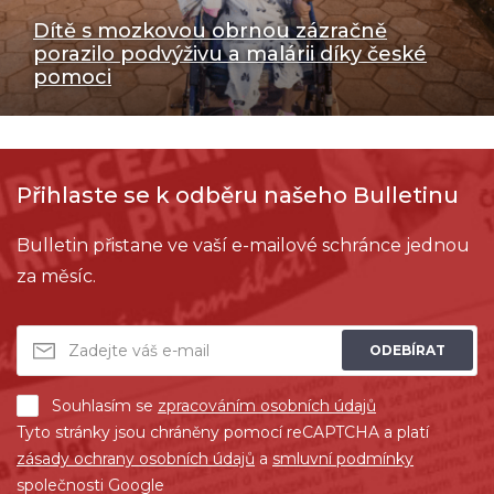
Dítě s mozkovou obrnou zázračně
porazilo podvýživu a malárii díky české
pomoci
Přihlaste se k odběru našeho Bulletinu
Bulletin přistane ve vaší e-mailové schránce jednou
za měsíc.
ODEBÍRAT
Souhlasím se
zpracováním osobních údajů
Tyto stránky jsou chráněny pomocí reCAPTCHA a platí
zásady ochrany osobních údajů
a
smluvní podmínky
společnosti Google