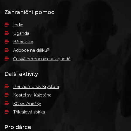
Zahraniční pomoc
Indie
Uganda
Bělorusko
®
Adopce na dálku
Česká nemocnice v Ugandě
Další aktivity
Penzion U sv. Kryštofa
Kostel sv. Kajetána
KC sv. Anežky
Tříkrálová sbírka
Pro dárce