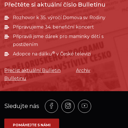
Přečtěte si aktuální číslo Bulletinu
Rozhovor k 35. výročí Domova sv. Rodiny
Připravujeme 34. benefiční koncert
Připravili jsme dárek pro maminky dětí s
postižením
®
Adopce na dálku
v České televizi
Přečíst aktuální Bulletin
Archiv
Bulletinu
Profil
Profil
Profil
Sledujte nás
na
na
na
síti_Facebook
síti_Instagram
síti_YouTube
POMÁHEJTE S NÁMI