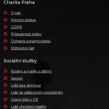
Charita Praha
O nás
Výroční zpráva
GDPR
Přístupnost webu
Ochrana oznamovatelů
Stížnostní řád
Sociální služby
Rodiny a matky s dětmi
Senioři
Lidé bez domova
Lidé se zdravotním postižením
Cizinci žijící v ČR
Lidé ohrožení násilím