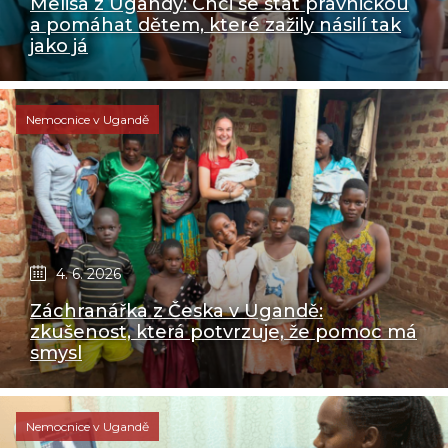
Melisa z Ugandy: Chci se stát právničkou
a pomáhat dětem, které zažily násilí tak
jako já
Nemocnice v Ugandě
4. 6. 2026
Záchranářka z Česka v Ugandě:
zkušenost, která potvrzuje, že pomoc má
smysl
Nemocnice v Ugandě