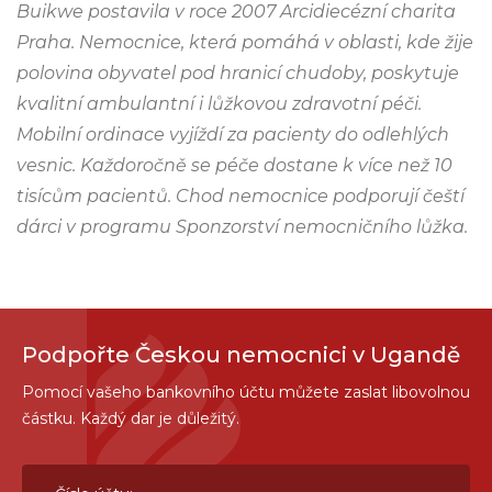
Buikwe postavila v roce 2007 Arcidiecézní charita
Praha. Nemocnice, která pomáhá v oblasti, kde žije
polovina obyvatel pod hranicí chudoby, poskytuje
kvalitní ambulantní i lůžkovou zdravotní péči.
Mobilní ordinace vyjíždí za pacienty do odlehlých
vesnic. Každoročně se péče dostane k více než 10
tisícům pacientů. Chod nemocnice podporují čeští
dárci v programu Sponzorství nemocničního lůžka.
Podpořte Českou nemocnici v Ugandě
Pomocí vašeho bankovního účtu můžete zaslat libovolnou
částku. Každý dar je důležitý.