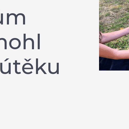
dům
mohl
 útěku