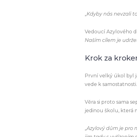
„
Kdyby nás nevzali t
Vedoucí Azylového do
Naším cílem je udrže
Krok za kroke
První velký úkol byl
vede k samostatnosti.
Věra si proto sama se
jedinou školu, která m
„
Azylový dům je pro
jim tady s vyřízení