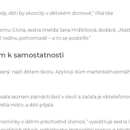
ady, děti by skončily v dětském domově
,“ říká tiše.
mu Gloria, sestra Imelda Jana Hrdličková, dodává: „
Našt
t rodinu pohromadě – a to se podařilo
.“
m k samostatnosti
 jasný: najít dětem školu. Azylový dům maminkám pomáhá
psala seznam patnácti škol v okolí a začala je obtelefon
ěla místo, a děti přijala.
 maminky s dětmi přechodná stanice
,“ vysvětluje sestra
m sociálních dávek, nabídneme materiální pomoc a pře