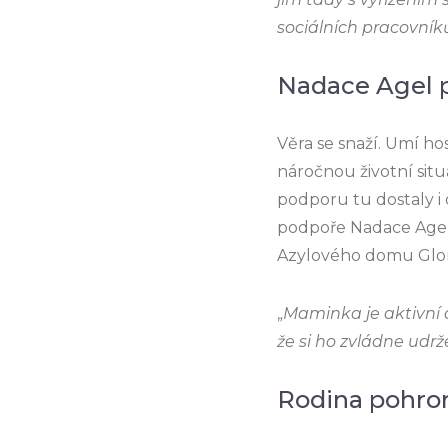
sociálních pracovník
Nadace Agel 
Věra se snaží. Umí hos
náročnou životní situ
podporu tu dostaly i 
podpoře Nadace Agel 
Azylového domu Glori
„
Maminka je aktivní a
že si ho zvládne udrž
Rodina pohr