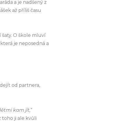
maráda a je nadšený z
ášek až příliš času
í šaty. O škole mluví
 která je neposedná a
dejít od partnera,
tmi kam jít,
“
toho ji ale kvůli