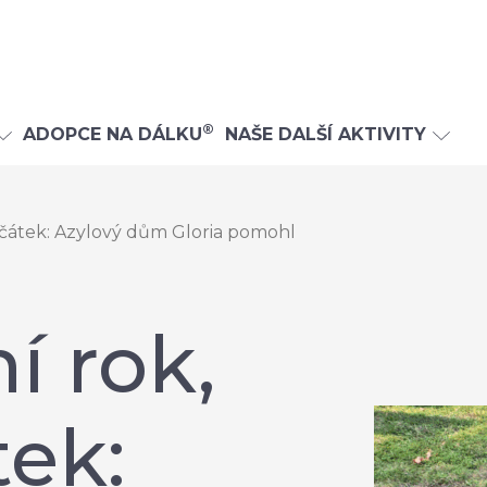
®
ADOPCE NA DÁLKU
NAŠE DALŠÍ AKTIVITY
ačátek: Azylový dům Gloria pomohl
í rok,
tek: