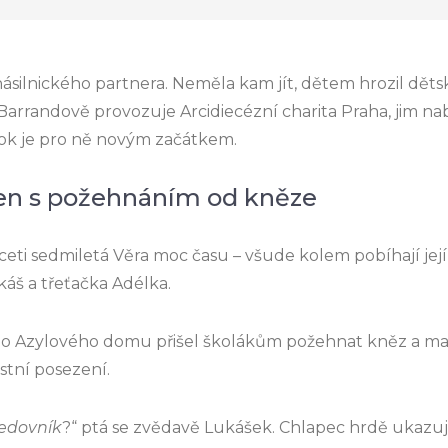
násilnického partnera. Neměla kam jít, dětem hrozil dět
 Barrandově provozuje Arcidiecézní charita Praha, jim na
rok je pro ně novým začátkem.
den s požehnáním od kněze
eti sedmiletá Věra moc času – všude kolem pobíhají její 
áš a třeťačka Adélka.
, do Azylového domu přišel školákům požehnat kněz a 
ostní posezení.
medovník
?“ ptá se zvědavě Lukášek. Chlapec hrdě ukazu