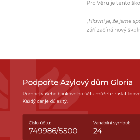
Pro Věru je tento šk
„
Hlavní je, že jsme sp
září začíná nový školn
Podpořte Azylový dům Gloria
Pomocí vašeho bankovního účtu můžete zaslat libovo
Každý dar je důležitý.
Číslo účtu:
Variabilní symbol:
749986/5500
24