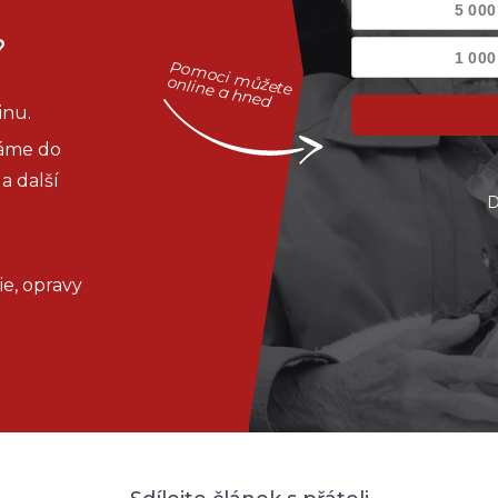
?
Pomoci můžete
online a hned
inu.
dáme do
a další
D
e, opravy