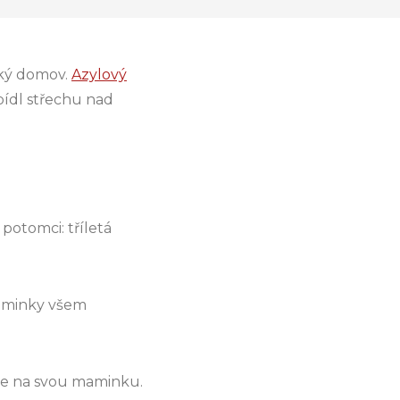
ský domov.
Azylový
bídl střechu nad
potomci: tříletá
maminky všem
je na svou maminku.