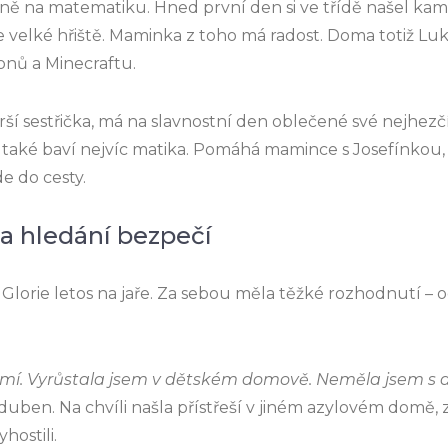
avně na matematiku. Hned první den si ve třídě našel ka
je velké hřiště. Maminka z toho má radost. Doma totiž Luk
nů a Minecraftu.
arší sestřička, má na slavnostní den oblečené své nejhezč
ji také baví nejvíc matika. Pomáhá mamince s Josefínkou,
de do cesty.
 a hledání bezpečí
o Glorie letos na jaře. Za sebou měla těžké rozhodnutí – o
. Vyrůstala jsem v dětském domově. Neměla jsem s dě
uben. Na chvíli našla přístřeší v jiném azylovém domě, z 
ostili.