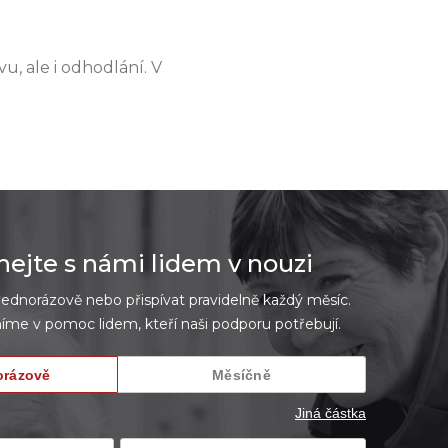
u, ale i odhodlání. V
jte s námi lidem v nouzi
dnorázově nebo přispívat pravidelně každý měsíc.
íme v pomoc lidem, kteří naši podporu potřebují.