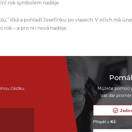
olní rok symbolem naděje.
olu,
“ říká a pohladí Josefínku po vlasech. V očích má únav
í rok – a pro ni i nová naděje.
Pomáhe
lnou částku.
Můžete pomoci je
Váš dar proměn