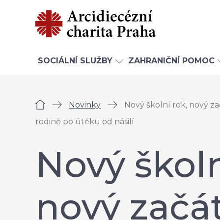
SOCIÁLNÍ SLUŽBY
ZAHRANIČNÍ POMOC
Úvod
Novinky
Nový školní rok, nový z
rodině po útěku od násilí
Nový školn
nový začá