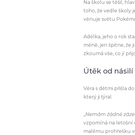
Na školu se těšil, hl
toho, že vedle školy 
věnuje světu Pokémo
Adélka, jeho o rok st
méně, jen špitne, že 
zkoumá vše, co jí přij
Útěk od násilí
Věra s dětmi přišla d
který ji týral.
„
Nemám žádné zázemí
vzpomíná na letošní d
malému prohřešku vyh