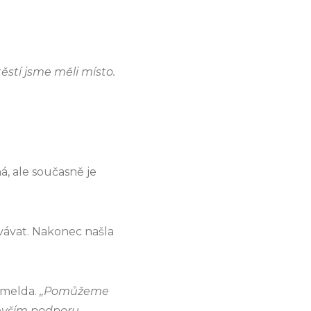
ěstí jsme měli místo.
, ale současně je
ovávat. Nakonec našla
 Imelda.
„Pomůžeme
devším podporu