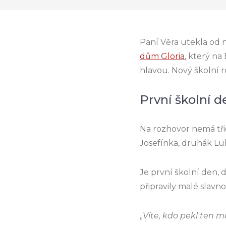
Paní Věra utekla od 
dům Gloria
, který na
hlavou. Nový školní 
První školní 
Na rozhovor nemá třic
Josefínka, druhák Luk
Je první školní den
připravily malé slavn
„
Víte, kdo pekl ten 