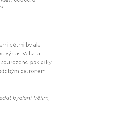
.“
třemi dětmi by ale
pravý čas. Velkou
í sourozenci pak díky
ouhodobým patronem
edat bydlení. Věřím,