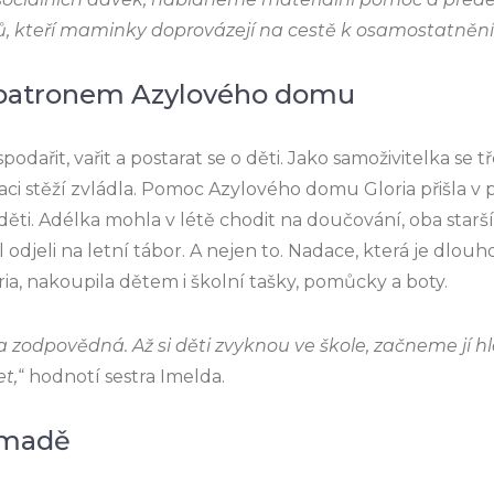
ů, kteří maminky doprovázejí na cestě k osamostatnění
patronem Azylového domu
podařit, vařit a postarat se o děti. Jako samoživitelka se 
aci stěží zvládla. Pomoc Azylového domu Gloria přišla v 
děti. Adélka mohla v létě chodit na doučování, oba starš
odjeli na letní tábor. A nejen to. Nadace, která je dl
a, nakoupila dětem i školní tašky, pomůcky a boty.
 zodpovědná. Až si děti zvyknou ve škole, začneme jí hl
et,
“ hodnotí sestra Imelda.
omadě