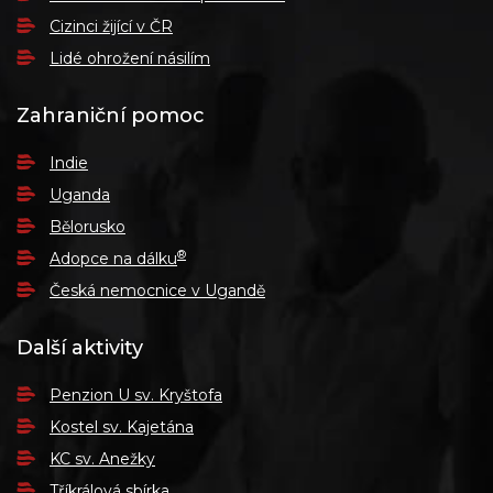
Cizinci žijící v ČR
Lidé ohrožení násilím
Zahraniční pomoc
Indie
Uganda
Bělorusko
®
Adopce na dálku
Česká nemocnice v Ugandě
Další aktivity
Penzion U sv. Kryštofa
Kostel sv. Kajetána
KC sv. Anežky
Tříkrálová sbírka