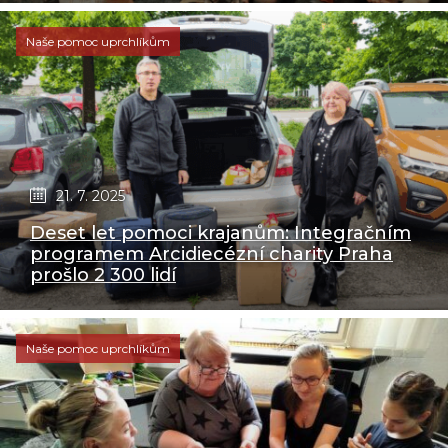
Naše pomoc uprchlíkům
21. 7. 2025
Deset let pomoci krajanům: Integračním
programem Arcidiecézní charity Praha
prošlo 2 300 lidí
Naše pomoc uprchlíkům