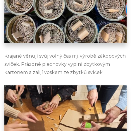
Krajané věnují svůj volný čas mj. výrobě zákopových
svíček. Prázdné plechovky vyplní zbytkovým
kartonem a zalijí voskem ze zbytků svíček.