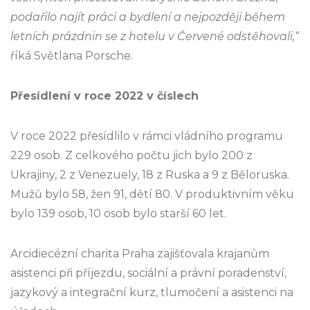
podařilo najít práci a bydlení a nejpozději během
letních prázdnin se z hotelu v Červené odstěhovali,“
říká Světlana Porsche.
Přesídlení v roce 2022 v číslech
V roce 2022 přesídlilo v rámci vládního programu
229 osob. Z celkového počtu jich bylo 200 z
Ukrajiny, 2 z Venezuely, 18 z Ruska a 9 z Běloruska.
Mužů bylo 58, žen 91, dětí 80. V produktivním věku
bylo 139 osob, 10 osob bylo starší 60 let.
Arcidiecézní charita Praha zajišťovala krajanům
asistenci při příjezdu, sociální a právní poradenství,
jazykový a integrační kurz, tlumočení a asistenci na