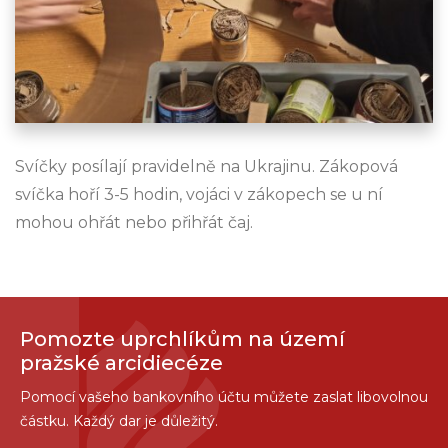
Svíčky posílají pravidelně na Ukrajinu. Zákopová
svíčka hoří 3-5 hodin, vojáci v zákopech se u ní
mohou ohřát nebo přihřát čaj.
Pomozte uprchlíkům na území
pražské arcidiecéze
Pomocí vašeho bankovního účtu můžete zaslat libovolnou
částku. Každý dar je důležitý.