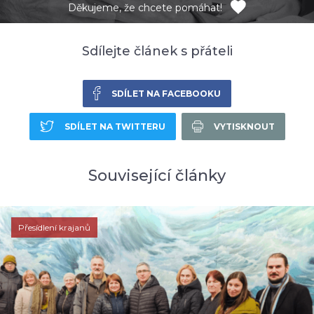
Děkujeme, že chcete pomáhat!
Sdílejte článek s přáteli
SDÍLET NA FACEBOOKU
SDÍLET NA TWITTERU
VYTISKNOUT
Související články
Přesídlení krajanů