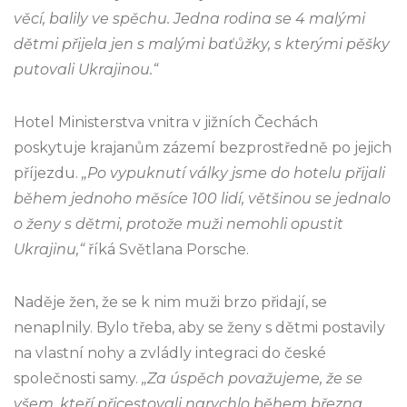
věcí, balily ve spěchu. Jedna rodina se 4 malými
dětmi přijela jen s malými baťůžky, s kterými pěšky
putovali Ukrajinou.“
Hotel Ministerstva vnitra v jižních Čechách
poskytuje krajanům zázemí bezprostředně po jejich
příjezdu.
„Po vypuknutí války jsme do hotelu přijali
během jednoho měsíce 100 lidí, většinou se jednalo
o ženy s dětmi, protože muži nemohli opustit
Ukrajinu,“
říká Světlana Porsche.
Naděje žen, že se k nim muži brzo přidají, se
nenaplnily. Bylo třeba, aby se ženy s dětmi postavily
na vlastní nohy a zvládly integraci do české
společnosti samy.
„Za úspěch považujeme, že se
všem, kteří přicestovali narychlo během března,