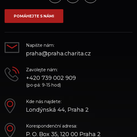
na
na
na
síti_Facebook
síti_Instagram
síti_YouTube
POMÁHEJTE S NÁMI
Napište nám:
praha@praha.charita.cz
Zavolejte nám:
+420 739 002 909
(po-pá: 9-15 hod)
Kde nás najdete:
Londýnská 44, Praha 2
Korespondenční adresa:
P. O. Box 35, 120 00 Praha 2