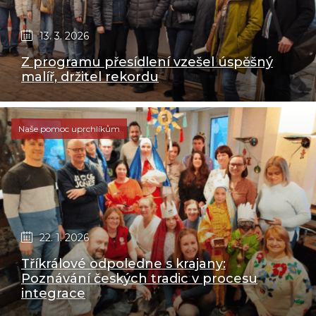
13. 3. 2026
Z programu přesídlení vzešel úspěšný
malíř, držitel rekordu
Naše pomoc uprchlíkům
22. 1. 2026
Tříkrálové odpoledne s krajany:
Poznávání českých tradic v procesu
integrace