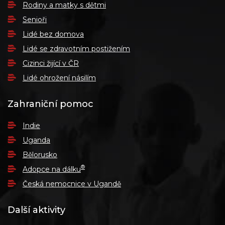
Rodiny a matky s dětmi
Senioři
Lidé bez domova
Lidé se zdravotním postižením
Cizinci žijící v ČR
Lidé ohrožení násilím
Zahraniční pomoc
Indie
Uganda
Bělorusko
®
Adopce na dálku
Česká nemocnice v Ugandě
Další aktivity