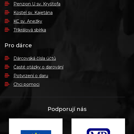
Penzion U sv. Kryštofa
Kostel sv. Kajetána
KC sv. Anežky
Tříkrálová sbírka
Pro dárce
Dárcovská čísla účtů
Časté otázky o darování
Potvrzení o daru
Chci pomoci
Podporují nás