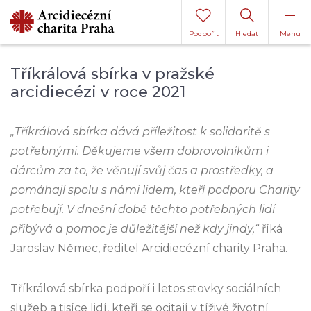
Podpořit
Hledat
Menu
Tříkrálová sbírka v pražské
arcidiecézi v roce 2021
„Tříkrálová sbírka dává příležitost k solidaritě s
potřebnými. Děkujeme všem dobrovolníkům i
dárcům za to, že věnují svůj čas a prostředky, a
pomáhají spolu s námi lidem, kteří podporu Charity
potřebují. V dnešní době těchto potřebných lidí
přibývá a pomoc je důležitější než kdy jindy,“
říká
Jaroslav Němec, ředitel Arcidiecézní charity Praha.
Tříkrálová sbírka podpoří i letos stovky sociálních
služeb a tisíce lidí, kteří se ocitají v tíživé životní