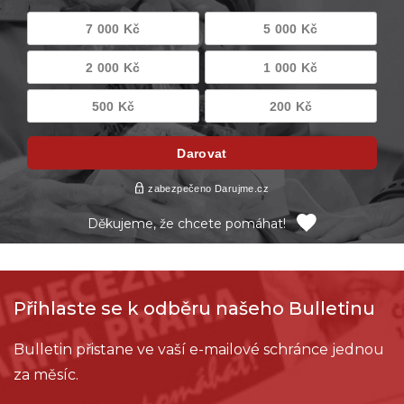
Farní charity Stodůlky
Přímá finanční a materiální pomoc potřebným
rodinám (Benešov, Dobříš, Lysá nad Labem,
Mníšek pod Brdy, Roudnice nad Labem,
Řevnice, Mnichovice, Poříčí nad Sázavou, Praha
3, Praha-Braník, Praha-Modřany, Praha-
Barrandov, Praha-Vršovice, Praha-Smíchov, Farní
charita Stodůlky, Praha-Zbraslav, Chvaly-Horní
Počernice, Praha-Hostivař)
Děkujeme, že chcete pomáhat!
Přihlaste se k odběru našeho Bulletinu
Bulletin přistane ve vaší e-mailové schránce jednou
za měsíc.