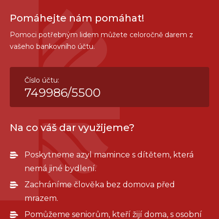
denního centra a terénní služby pro ženy v
Pomáhejte nám pomáhat!
nouzi Farní charity Praha 1
Vybavení a pomůcky pro nemohoucí klienty
Pomoci potřebným lidem můžete celoročně darem z
vašeho bankovního účtu.
sociálních služeb Charity Neratovice
Podpora integrace cizinců – projekt Farní charity
Praha 14
Číslo účtu:
749986/5500
Nemocnice Milosrdných sester sv. Karla
Boromejského (nákup elektrických odsávaček,
zdravotní péče pro lidi bez zdravotního
Na co váš dar využijeme?
pojištění)
Příspěvek Hospici Dobrého pastýře v Čerčanech
Poskytneme azyl mamince s dítětem, která
Vybavení prostor nově vzniklého komunitního
nemá jiné bydlení.
centra v Košicích pro osoby se zdravotním
Zachráníme člověka bez domova před
postižením a osoby ohrožené sociálním
mrazem.
vyloučením
Pomůžeme seniorům, kteří žijí doma, s osobní