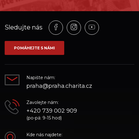
Profil
Profil
Profil
Sledujte nás
na
na
na
síti_Facebook
síti_Instagram
síti_YouTube
POMÁHEJTE S NÁMI
Napište nám:
praha@praha.charita.cz
Zavolejte nám:
+420 739 002 909
(po-pá: 9-15 hod)
Kde nás najdete: