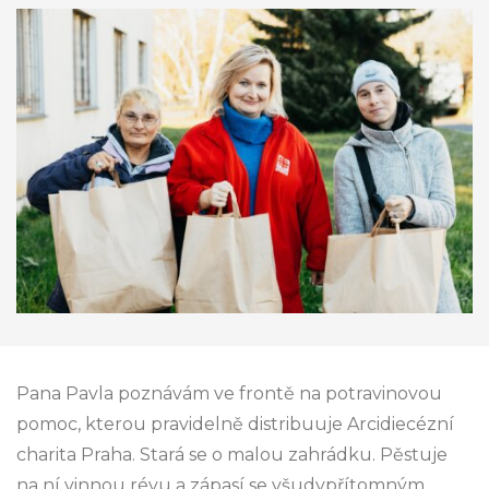
Pana Pavla poznávám ve frontě na potravinovou
pomoc, kterou pravidelně distribuuje Arcidiecézní
charita Praha. Stará se o malou zahrádku. Pěstuje
na ní vinnou révu a zápasí se všudypřítomným