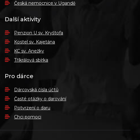
Česká nemocnice v Ugandě
Další aktivity
Penzion U sv. Kryštofa
Kostel sv. Kajetána
KC sv. Anežky
Tříkrálová sbírka
Pro dárce
Dárcovská čísla účtů
Časté otázky o darování
Potvrzení o daru
Chci pomoci