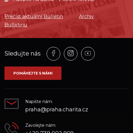
Přečíst aktuální Bulletin
Archiv
Bulletinu
Profil
Profil
Profil
Sledujte nás
na
na
na
síti_Facebook
síti_Instagram
síti_YouTube
POMÁHEJTE S NÁMI
Napište nám:
praha@praha.charita.cz
Zavolejte nám: