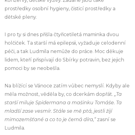
konzervy, dětské výživy. Žádané jsou také
prostředky osobní hygieny, čisticí prostředky a
dětské pleny.
I pro ty si dnes přišla čtyřicetiletá maminka dvou
holčiček. Ta starší má epilepsii, vyžaduje celodenní
péči, a tak Ludmila nemůže do práce. Moc děkuje
lidem, kteří přispívají do Sbírky potravin, bez jejich
pomoci by se neobešla.
Na blížící se Vánoce zatím vůbec nemyslí. Kdyby ale
měla možnost, věděla by, co dcerkám dopřát.
„Ta
starší miluje Spidermana a mašinku Tomáše. Ta
mladší zase vesmír. Stále se mě ptá, jestli žijí
mimozemšťané a co to je černá díra,“
zasní se
Ludmila.