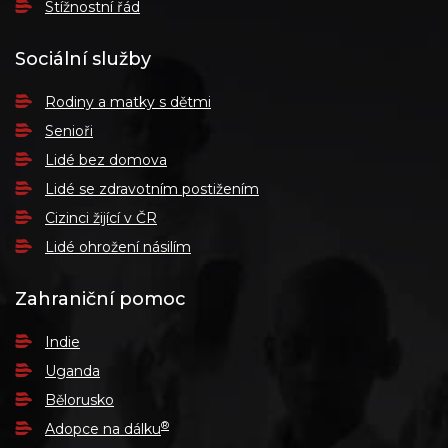
Stížnostní řád
Sociální služby
Rodiny a matky s dětmi
Senioři
Lidé bez domova
Lidé se zdravotním postižením
Cizinci žijící v ČR
Lidé ohrožení násilím
Zahraniční pomoc
Indie
Uganda
Bělorusko
®
Adopce na dálku