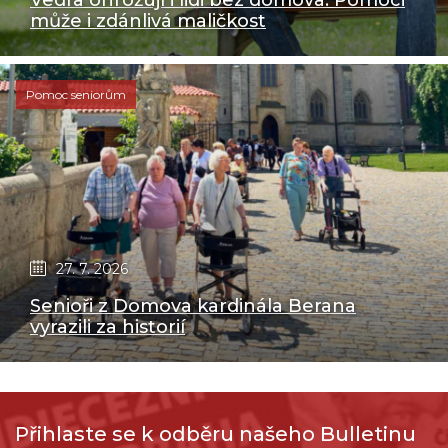
může i zdánlivá maličkost
Pomoc seniorům
27. 7. 2026
Senioři z Domova kardinála Berana
vyrazili za historií
Přihlaste se k odběru našeho Bulletinu