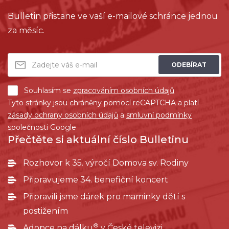
Bulletin přistane ve vaší e-mailové schránce jednou
za měsíc.
ODEBÍRAT
Souhlasím se
zpracováním osobních údajů
Tyto stránky jsou chráněny pomocí reCAPTCHA a platí
zásady ochrany osobních údajů
a
smluvní podmínky
společnosti Google
Přečtěte si aktuální číslo Bulletinu
Rozhovor k 35. výročí Domova sv. Rodiny
Připravujeme 34. benefiční koncert
Připravili jsme dárek pro maminky dětí s
postižením
®
Adopce na dálku
v České televizi