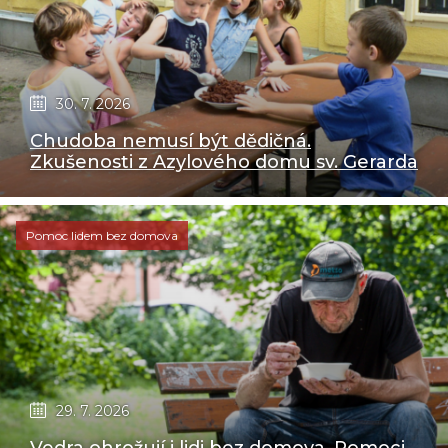
30. 7. 2026
Chudoba nemusí být dědičná.
Zkušenosti z Azylového domu sv. Gerarda
Pomoc lidem bez domova
29. 7. 2026
Vedra ohrožují i lidi bez domova. Pomoci