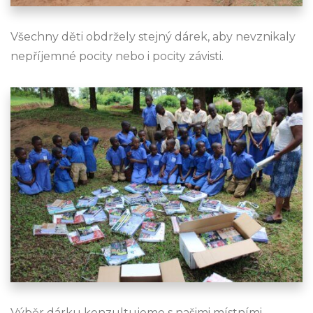
Všechny děti obdržely stejný dárek, aby nevznikaly
nepříjemné pocity nebo i pocity závisti.
Výběr dárku konzultujeme s našimi místními