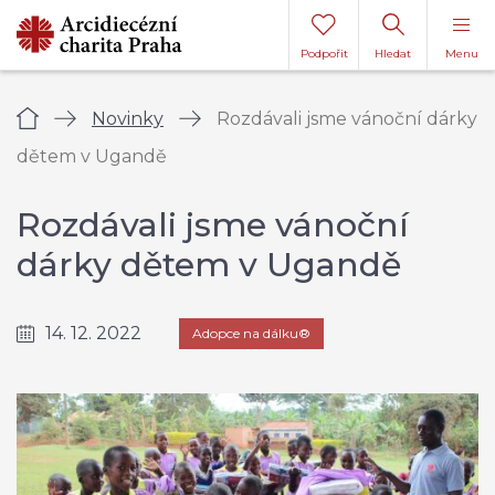
Podpořit
Hledat
Menu
Úvod
Novinky
Rozdávali jsme vánoční dárky
dětem v Ugandě
Rozdávali jsme vánoční
dárky dětem v Ugandě
14. 12. 2022
Adopce na dálku®