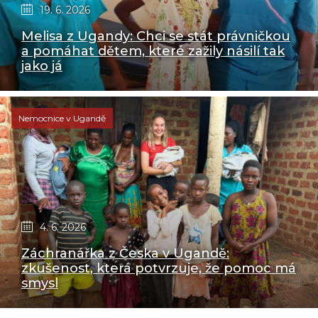
19. 6. 2026
Melisa z Ugandy: Chci se stát právničkou
a pomáhat dětem, které zažily násilí tak
jako já
Nemocnice v Ugandě
4. 6. 2026
Záchranářka z Česka v Ugandě:
zkušenost, která potvrzuje, že pomoc má
smysl