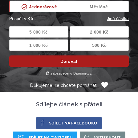
Děkujeme, že chcete pomáhat!
Sdílejte článek s přáteli
SDÍLET NA FACEBOOKU
SDÍLET NA TWITTERU
VYTISKNOUT