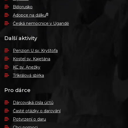
Bělorusko
®
Adopce na dálku
Česká nemocnice v Ugandě
Další aktivity
Penzion U sv. Kryštofa
Kostel sv. Kajetána
KC sv. Anežky
Tříkrálová sbírka
Pro dárce
Dárcovská čísla účtů
Časté otázky o darování
Potvrzení o daru
Chci pomoci