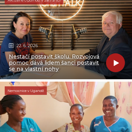
Aktuálně o pomoci v zahraničí
22. 6. 2026
Nestačí postavit školu. Rozvojová
pomoc dává lidem šanci postavit
se na vlastní nohy
Nemocnice v Ugandě