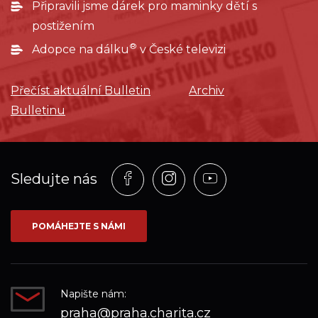
Připravili jsme dárek pro maminky dětí s
postižením
®
Adopce na dálku
v České televizi
Přečíst aktuální Bulletin
Archiv
Bulletinu
Profil
Profil
Profil
Sledujte nás
na
na
na
síti_Facebook
síti_Instagram
síti_YouTube
POMÁHEJTE S NÁMI
Napište nám:
praha@praha.charita.cz