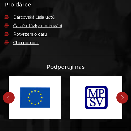
Pro dárce
Dárcovská čísla účtů
Časté otázky o darování
Potvrzení o daru
Chci pomoci
Podporují nás
PŘEDCHOZÍ
DA