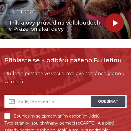
5. 1. 2026
Tříkrálový průvod na velbloudech
v Praze přilákal davy
Přihlaste se k odběru našeho Bulletinu
Bulletin přistane ve vaší e-mailové schránce jednou
za měsíc.
ODEBÍRAT
Souhlasím se
zpracováním osobních údajů
Tyto stránky jsou chráněny pomocí reCAPTCHA a platí
zásady ochrany osobních údajů
a
smluvní podmínky