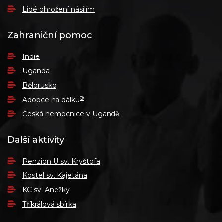
Lidé ohrožení násilím
Zahraniční pomoc
Indie
Uganda
Bělorusko
®
Adopce na dálku
Česká nemocnice v Ugandě
Další aktivity
Penzion U sv. Kryštofa
Kostel sv. Kajetána
KC sv. Anežky
Tříkrálová sbírka