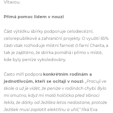
Vltavou.
Přímá pomoc lidem v nouzi
Část výtěžku sbírky podporuje celodiecézní,
celorepublikové a zahraniční projekty. O využití 65%
části však rozhoduje místní farnost či farní Charita, a
tak je zajištěno, že sbírka pomáhá i přímo v místě,
kde byly peníze vykoledovány.
Často míří podpora
konkrétním rodinám a
jednotlivcům, kteří se ocitají v nouzi
.
„Pracuji ve
škole a už je vidět, že peníze v rodinách chybí. Bylo
mi smutno, když mi malá holčička před Vánoci
řekla, že dárky od Ježíška letos nedostane, protože
Ježíšek musí zaplatit elektřinu a uhlí,“
říká Eva