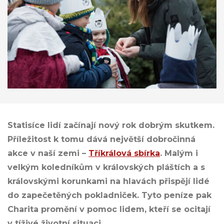
Statisíce lidí začínají nový rok dobrým skutkem.
Příležitost k tomu dává největší dobročinná
akce v naší zemi –
Tříkrálová sbírka
. Malým i
velkým koledníkům v královských pláštích a s
královskými korunkami na hlavách přispějí lidé
do zapečetěných pokladniček. Tyto peníze pak
Charita promění v pomoc lidem, kteří se ocitají
v tíživé životní situaci.