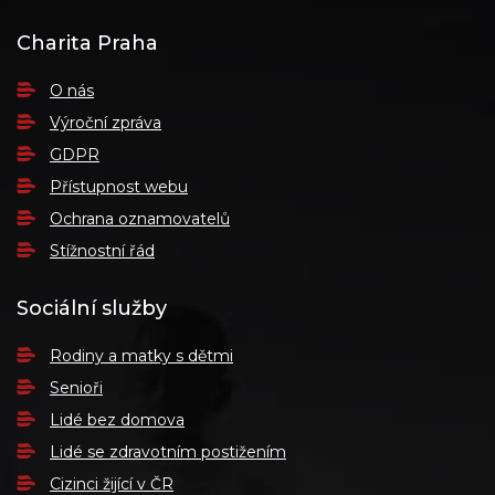
Charita Praha
O nás
Výroční zpráva
GDPR
Přístupnost webu
Ochrana oznamovatelů
Stížnostní řád
Sociální služby
Rodiny a matky s dětmi
Senioři
Lidé bez domova
Lidé se zdravotním postižením
Cizinci žijící v ČR