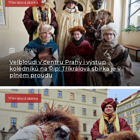
Tříkrálová sbírka
6. 1. 2026
Velbloudi v centru Prahy i výstup
koledníků na Říp: Tříkrálová sbírka je v
plném proudu
Tříkrálová sbírka