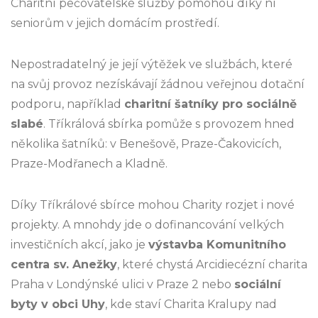
Charitní pečovatelské služby pomohou díky ní
seniorům v jejich domácím prostředí.
Nepostradatelný je její výtěžek ve službách, které
na svůj provoz nezískávají žádnou veřejnou dotační
podporu, například
charitní šatníky pro sociálně
slabé
. Tříkrálová sbírka pomůže s provozem hned
několika šatníků: v Benešově, Praze-Čakovicích,
Praze-Modřanech a Kladně.
Díky Tříkrálové sbírce mohou Charity rozjet i nové
projekty. A mnohdy jde o dofinancování velkých
investičních akcí, jako je
výstavba Komunitního
centra sv. Anežky
, které chystá Arcidiecézní charita
Praha v Londýnské ulici v Praze 2 nebo
sociální
byty v obci Uhy
, kde staví Charita Kralupy nad