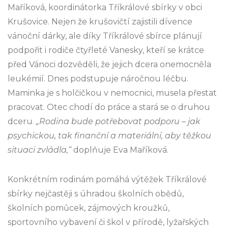
Maříková, koordinátorka Tříkrálové sbírky v obci
Krušovice. Nejen že krušovičtí zajistili dívence
vánoční dárky, ale díky Tříkrálové sbírce plánují
podpořit i rodiče čtyřleté Vanesky, kteří se krátce
před Vánoci dozvěděli, že jejich dcera onemocněla
leukémií. Dnes podstupuje náročnou léčbu.
Maminka je s holčičkou v nemocnici, musela přestat
pracovat. Otec chodí do práce a stará se o druhou
dceru.
„Rodina bude potřebovat podporu – jak
psychickou, tak finanční a materiální, aby těžkou
situaci zvládla,“
doplňuje Eva Maříková.
Konkrétním rodinám pomáhá výtěžek Tříkrálové
sbírky nejčastěji s úhradou školních obědů,
školních pomůcek, zájmových kroužků,
sportovního vybavení či škol v přírodě, lyžařských