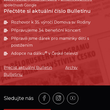
společnosti Google
Přečtěte si aktuální číslo Bulletinu
Rozhovor k 35. výročí Domova sv. Rodiny
Připravujeme 34. benefiční koncert
Připravili jsme dárek pro maminky dětí s
postižením
®
Adopce na dálku
v České televizi
Přečíst aktuální Bulletin
Archiv
Bulletinu
Profil
Profil
Profil
Sledujte nás
na
na
na
síti_Facebook
síti_Instagram
síti_YouTube