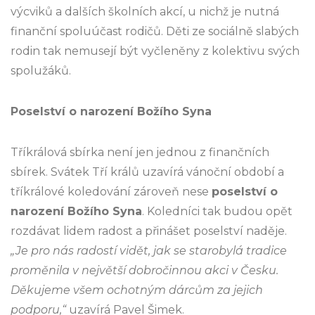
výcviků a dalších školních akcí, u nichž je nutná
finanční spoluúčast rodičů. Děti ze sociálně slabých
rodin tak nemusejí být vyčleněny z kolektivu svých
spolužáků.
Poselství o narození Božího Syna
Tříkrálová sbírka není jen jednou z finančních
sbírek. Svátek Tří králů uzavírá vánoční období a
tříkrálové koledování zároveň nese
poselství o
narození Božího Syna
. Koledníci tak budou opět
rozdávat lidem radost a přinášet poselství naděje.
„Je pro nás radostí vidět, jak se starobylá tradice
proměnila v největší dobročinnou akci v Česku.
Děkujeme všem ochotným dárcům za jejich
podporu,“
uzavírá Pavel Šimek.