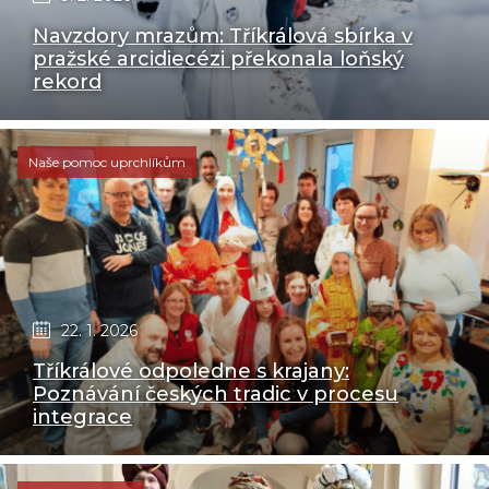
Navzdory mrazům: Tříkrálová sbírka v
pražské arcidiecézi překonala loňský
rekord
Naše pomoc uprchlíkům
22. 1. 2026
Tříkrálové odpoledne s krajany:
Poznávání českých tradic v procesu
integrace