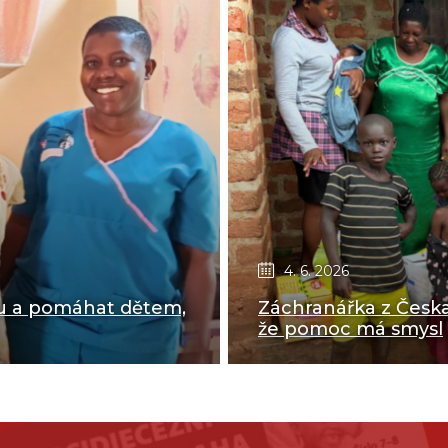
4. 6. 2026
ou a pomáhat dětem,
Záchranářka z Česka
že pomoc má smysl