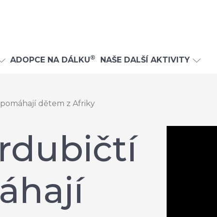
®
ADOPCE NA DÁLKU
NAŠE DALŠÍ AKTIVITY
 pomáhají dětem z Afriky
rdubičtí
áhají