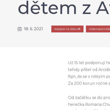
dětem z A
18. 6. 2021
Adopce na dálku®
Videoreportáže
Už 15 let podporují 
tehdy přišel od Arcidi
fajn, že se s někým p
Za 200 korun ročně s
Od začátku se do pr
herečka Romana Chv