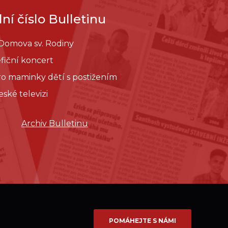
ní číslo Bulletinu
 Domova sv. Rodiny
fiční koncert
pro maminky dětí s postižením
eské televizi
Archiv Bulletinu
POMÁHEJTE S NÁMI