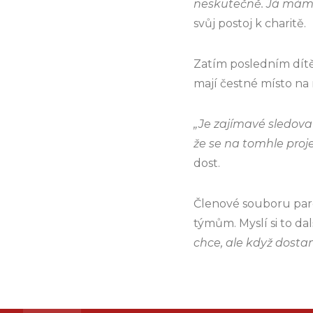
neskutečně. Já mám s
svůj postoj k charitě.
Zatím posledním dítět
mají čestné místo na 
„Je zajímavé sledovat
že se na tomhle proj
dost.
Členové souboru par
týmům. Myslí si to da
chce, ale když dostan