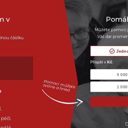
m v
Pomáhe
Můžete pomoci je
Váš dar proměn
lnou částku.
Pomoci můžete
online a hned
?
.
péči.
D
spělé.