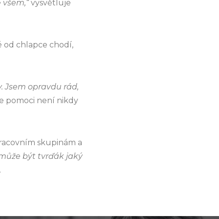
 všem,“
vysvětluje
é od chlapce chodí,
ky. Jsem opravdu rád,
že pomoci není nikdy
pracovním skupinám a
může být tvrďák jaký
.