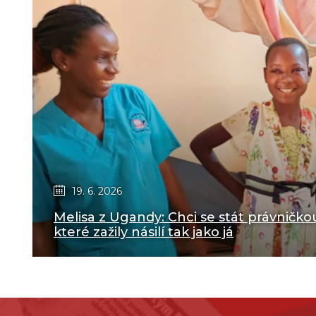
19. 6. 2026
Melisa z Ugandy: Chci se stát právničk
které zažily násilí tak jako já