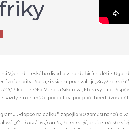
friky
herci Východočeského divadla v Pardubicích děti z Ugand
ecézní charity Praha, si všichni pochvalují.
„Když se má čl
odělí
,“ říká herečka Martina Sikorová, která vybírá přísp
e každý z nich může podílet na podpoře hned dvou dětí
®
ogramu Adopce na dálku
zapojilo 80 zaměstnanců divad
alová.
„Češi nadávají na to, že nemají peníze, přesto si 