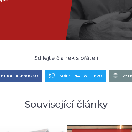
Sdílejte článek s přáteli
LET NA FACEBOOKU
SDÍLET NA TWITTERU
VYT
Související články