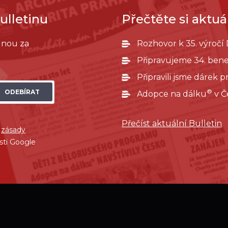
ulletinu
Přečtěte si aktuál
ednou za
Rozhovor k 35. výročí
Připravujeme 34. bene
Připravili jsme dárek 
®
ODEBÍRAT
Adopce na dálku
v Č
Přečíst aktuální Bulletin
í
zásady
sti Google