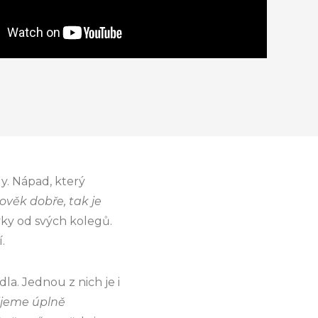
y. Nápad, který
ověk dobře, tak je
ěvky od svých kolegů.
.
la. Jednou z nich je i
žijeme úplně