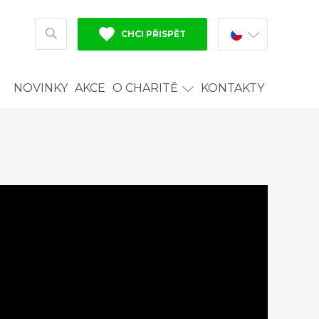
CHCI PŘISPĚT
HLEDAT
NOVINKY
AKCE
O CHARITĚ
KONTAKTY