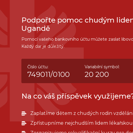
Podpořte pomoc chudým lide
Ugandě
Pomocí vašeho bankovního účtu můžete zaslat libovo
Každý dar je důležitý.
Číslo účtu:
Variabilní symbol:
749011/0100
20 200
Na co váš příspěvek využijeme
Zaplatíme dětem z chudých rodin vzdělání
Zpřístupníme nejchudším lidem lékařskou 
Zorganizujeme rekvalifikační kurzy pro do