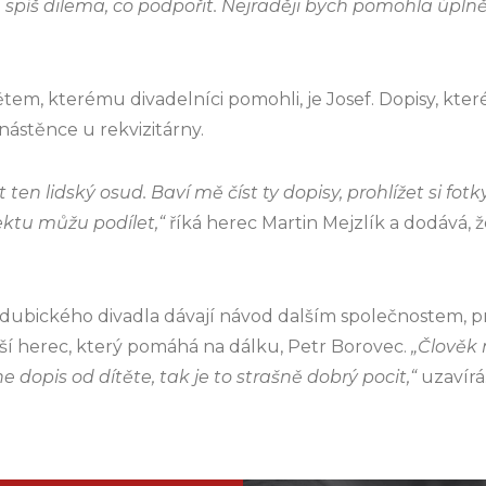
píš dilema, co podpořit. Nejraději bych pomohla úplně
em, kterému divadelníci pomohli, je Josef. Dopisy, kter
nástěnce u rekvizitárny.
 ten lidský osud. Baví mě číst ty dopisy, prohlížet si fot
ektu můžu podílet,“
říká herec Martin Mejzlík a dodává, 
dubického divadla dávají návod dalším společnostem, 
lší herec, který pomáhá na dálku, Petr Borovec.
„Člověk 
e dopis od dítěte, tak je to strašně dobrý pocit,“
uzavírá