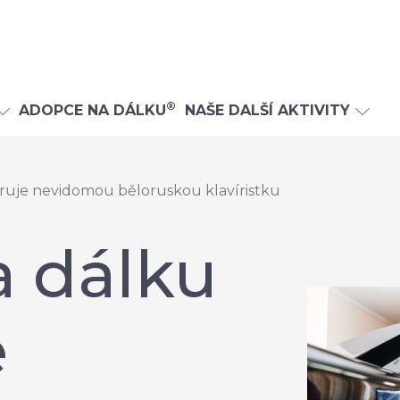
®
ADOPCE NA DÁLKU
NAŠE DALŠÍ AKTIVITY
uje nevidomou běloruskou klavíristku
 dálku
e