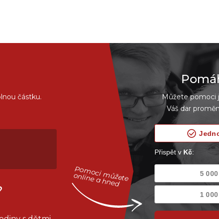
Pomáhe
lnou částku.
Můžete pomoci je
Váš dar proměn
Pomoci můžete
online a hned
?
odiny s dětmi