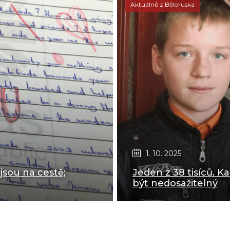
Aktuálně z Běloruska
1. 10. 2025
jsou na cestě;
Jeden z 38 tisíců. Ka
být nedosažitelný