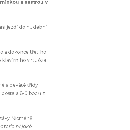
aminkou a sestrou v
ání jezdí do hudební
ho a dokonce třetího
 klavírního virtuóza
é a deváté třídy.
a dostala 8-9 bodů z
ktávy. Nicméně
baterie nějaké