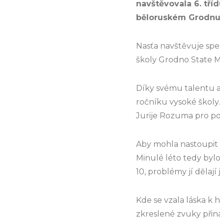
navštěvovala 6. tří
běloruském Grodnu
Nasťa navštěvuje spe
školy Grodno State Mus
Díky svému talentu a
ročníku vysoké školy.
Jurije Rozuma pro pod
Aby mohla nastoupit c
Minulé léto tedy bylo
10, problémy jí dělají
Kde se vzala láska k
zkreslené zvuky přiná