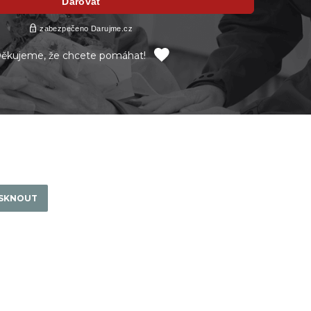
ěkujeme, že chcete pomáhat!
ISKNOUT