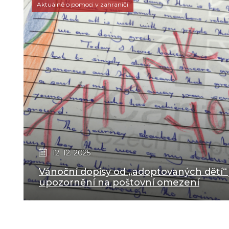
Aktuálně o pomoci v zahraničí
12. 12. 2025
Vánoční dopisy od „adoptovaných dětí“ 
upozornění na poštovní omezení