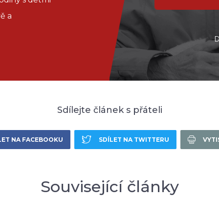
ě a
D
Sdílejte článek s přáteli
LET NA FACEBOOKU
SDÍLET NA TWITTERU
VYT
Související články