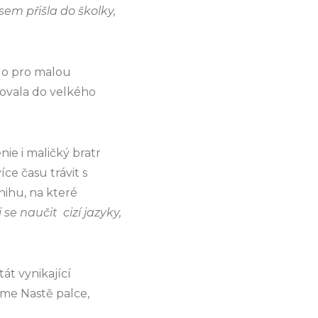
sem přišla do školky,
ylo pro malou
hovala do velkého
nie i maličký bratr
ce času trávit s
nihu, na které
 se naučit cizí jazyky,
tát vynikající
íme Nastě palce,