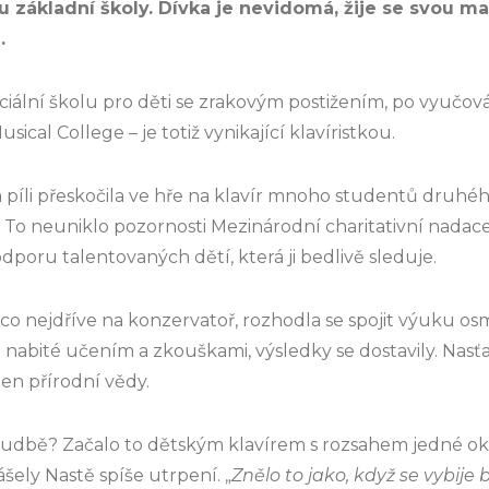
du základní školy. Dívka je nevidomá, žije se svou m
.
ciální školu pro děti se zrakovým postižením, po vyučov
ical College – je totiž vynikající klavíristkou.
 píli přeskočila ve hře na klavír mnoho studentů druhé
 To neuniklo pozornosti Mezinárodní charitativní nadace
poru talentovaných dětí, která ji bedlivě sleduje.
o nejdříve na konzervatoř, rozhodla se spojit výuku osm
 nabité učením a zkouškami, výsledky se dostavily. Nasť
 jen přírodní vědy.
 hudbě? Začalo to dětským klavírem s rozsahem jedné o
šely Nastě spíše utrpení. „
Znělo to jako, když se vybije 