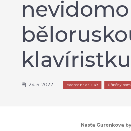
nevidomo
bělorusko
klavíristk
24. 5. 2022
Adopce na dálku®
Příběhy pom
Nasťa Gurenkova b