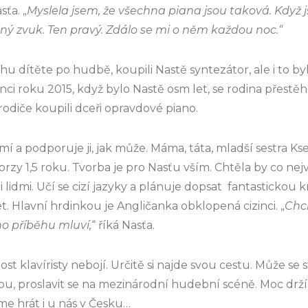
ťa. „
Myslela jsem, že všechna piana jsou taková. Když j
iný zvuk. Ten pravý. Zdálo se mi o něm každou noc.“
uhu dítěte po hudbě, koupili Nastě syntezátor, ale i to b
nci roku 2015, když bylo Nastě osm let, se rodina přestě
odiče koupili dceři opravdové piano.
í a podporuje ji, jak může. Máma, táta, mladší sestra Kse
zy 1,5 roku. Tvorba je pro Nasťu vším. Chtěla by co nejví
lidmi. Učí se cizí jazyky a plánuje dopsat fantastickou k
et. Hlavní hrdinkou je Angličanka obklopená cizinci. „
Chci
o příběhu mluví,
“ říká Nasťa.
t klavíristy nebojí. Určitě si najde svou cestu. Může se s
kou, proslavit se na mezinárodní hudební scéně. Moc drž
íme hrát i u nás v Česku…