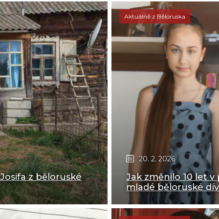
Aktuálně z Běloruska
20. 2. 2026
 Josifa z běloruské
Jak změnilo 10 let 
mladé běloruské dív