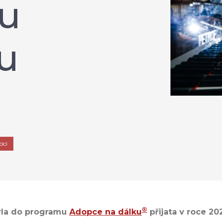
u
u
u
oci
®
yla do programu
Adopce na dálku
přijata v roce 20