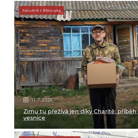
Aktuálně z Běloruska
11. 7. 2026
Zimu tu přežívá jen díky Charitě: příběh
vesnice