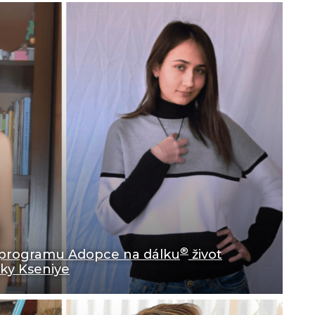
®
v programu Adopce na dálku
život
ky Kseniye