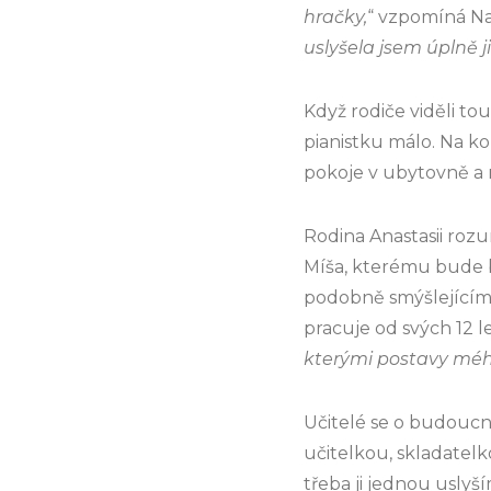
hračky,
“ vzpomíná Nas
uslyšela jsem úplně j
Když rodiče viděli to
pianistku málo. Na ko
pokoje v ubytovně a r
Rodina Anastasii rozum
Míša, kterému bude br
podobně smýšlejícími 
pracuje od svých 12 l
kterými postavy méh
Učitelé se o budoucnos
učitelkou, skladatel
třeba ji jednou uslyš