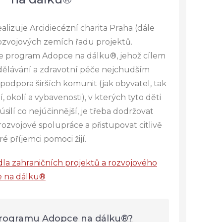
ealizuje Arcidiecézní charita Praha (dále
rozvojových zemích řadu projektů.
je program Adopce na dálku®, jehož cílem
dělávání a zdravotní péče nejchudším
podpora širších komunit (jak obyvatel, tak
, okolí a vybavenosti), v kterých tyto děti
 úsilí co nejúčinnější, je třeba dodržovat
rozvojové spolupráce a přistupovat citlivě
é příjemci pomoci žijí.
la zahraničních projektů a rozvojového
 na dálku®
programu Adopce na dálku®?