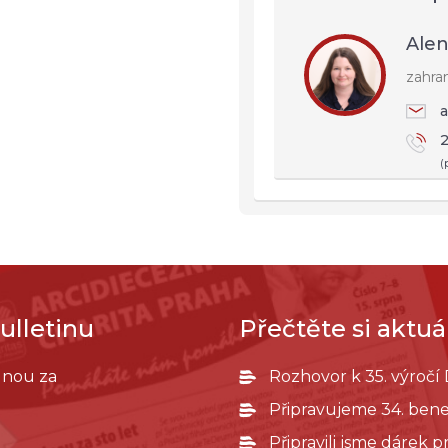
Alen
zahra
a
2
(
ulletinu
Přečtěte si aktuál
ednou za
Rozhovor k 35. výročí
Připravujeme 34. bene
Připravili jsme dárek 