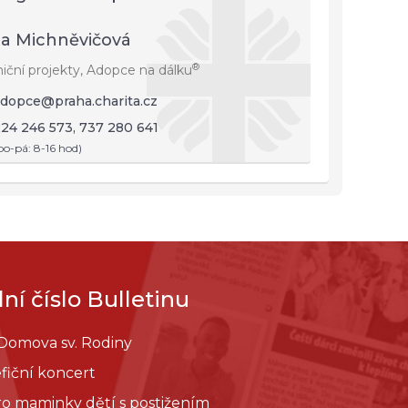
a Michněvičová
®
niční projekty, Adopce na dálku
dopce@praha.charita.cz
24 246 573, 737 280 641
po-pá: 8-16 hod)
ní číslo Bulletinu
 Domova sv. Rodiny
fiční koncert
pro maminky dětí s postižením