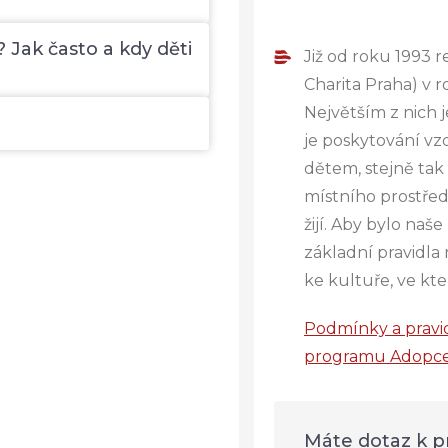
Jak často a kdy děti
Již od roku 1993 r
Charita Praha) v 
Největším z nich 
je poskytování vz
dětem, stejně tak 
místního prostředí
žijí. Aby bylo naše
základní pravidla 
ke kultuře, ve kter
Podmínky a pravid
programu Adopce
Máte dotaz k 