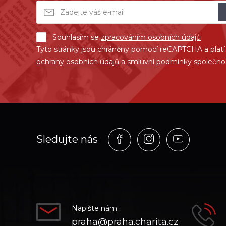
Souhlasím se
zpracováním osobních údajů
Tyto stránky jsou chráněny pomocí reCAPTCHA a plat
ochrany osobních údajů
a
smluvní podmínky
společno
Profil
Profil
Profil
Sledujte nás
na
na
na
síti_Facebook
síti_Instagram
síti_YouT
Napište nám:
praha@praha.charita.cz