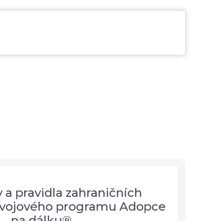
a pravidla zahraničních
ozvojového programu Adopce
na dálku®