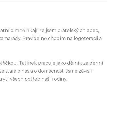
atní o mně říkají, že jsem přátelský chlapec,
 s kamarády. Pravidelně chodím na logoterapii a
estřičkou. Tatínek pracuje jako dělník za denní
e stará o nás a o domácnost. Jsme závislí
rytí všech potřeb naší rodiny.