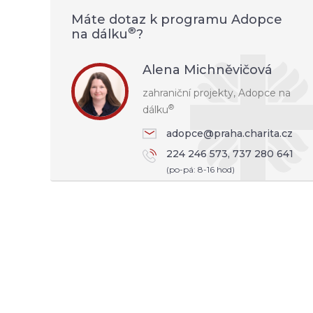
Máte dotaz k programu Adopce
®
na dálku
?
Alena Michněvičová
zahraniční projekty, Adopce na
®
dálku
adopce@praha.charita.cz
224 246 573, 737 280 641
(po-pá: 8-16 hod)