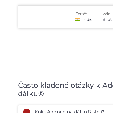
Země:
Věk:
Indie
8 let
Často kladené otázky k Ad
dálku®
Kolik Adopce na dálku® stojí?