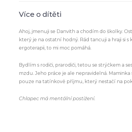
Více o dítěti
Ahoj, jmenuji se Danvith a chodím do školky. Ost
který je na ostatní hodný. Rád tancuji a hraji si
ergoterapii, to mi moc pomáhá.
Bydlím s rodiči, prarodiči, tetou se strýčkem a s
mzdu. Jeho práce je ale nepravidelná. Maminka s
pouze na tatínkově příjmu, který nestačí na pok
Chlapec má mentální postižení.