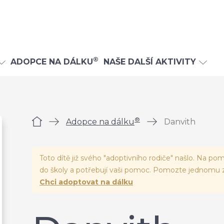
®
ADOPCE NA DÁLKU
NAŠE DALŠÍ AKTIVITY
®
Úvod
Adopce na dálku
Danvith
Toto dítě již svého "adoptivního rodiče" našlo. Na pom
do školy a potřebují vaši pomoc. Pomozte jednomu z
Chci adoptovat na dálku