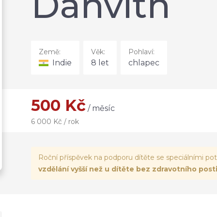
Danvith
Země:
Věk:
Pohlaví:
Indie
8 let
chlapec
500 Kč
/ měsíc
6 000 Kč / rok
Roční příspěvek na podporu dítěte se speciálními p
vzdělání vyšší než u dítěte bez zdravotního post