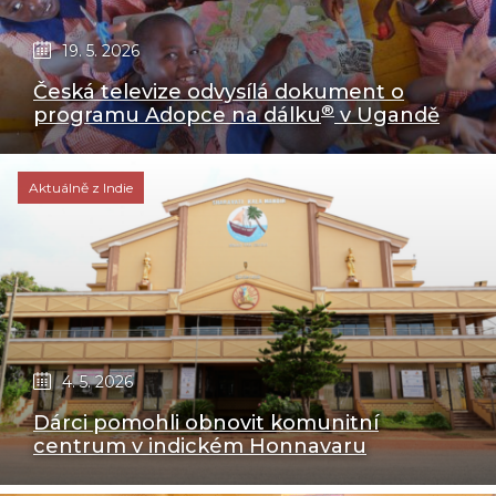
19. 5. 2026
Česká televize odvysílá dokument o
®
programu Adopce na dálku
v Ugandě
Aktuálně z Indie
4. 5. 2026
Dárci pomohli obnovit komunitní
centrum v indickém Honnavaru