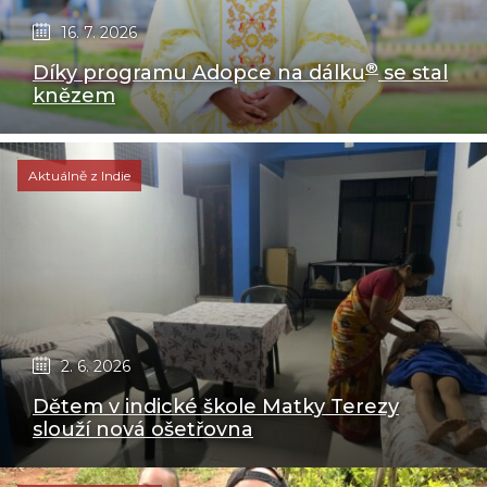
16. 7. 2026
®
Díky programu Adopce na dálku
se stal
knězem
Aktuálně z Indie
2. 6. 2026
Dětem v indické škole Matky Terezy
slouží nová ošetřovna