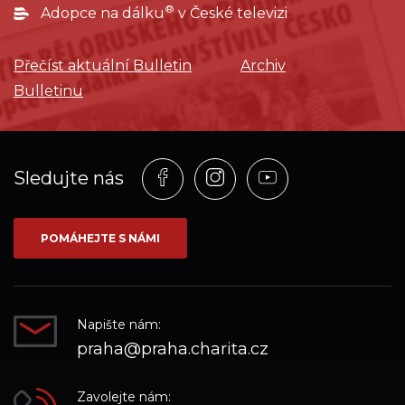
®
Adopce na dálku
v České televizi
Přečíst aktuální Bulletin
Archiv
Bulletinu
Profil
Profil
Profil
Sledujte nás
na
na
na
síti_Facebook
síti_Instagram
síti_YouTube
POMÁHEJTE S NÁMI
Napište nám:
praha@praha.charita.cz
Zavolejte nám: