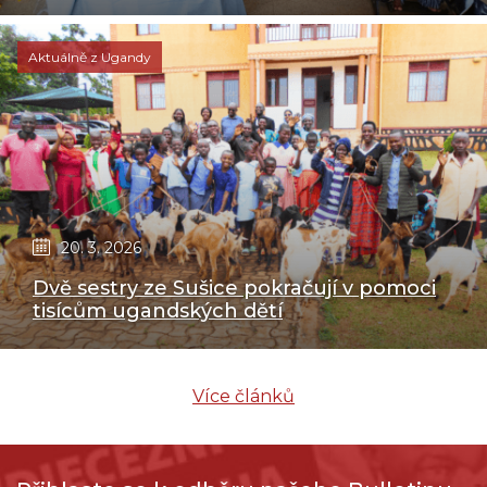
Aktuálně z Ugandy
20. 3. 2026
Dvě sestry ze Sušice pokračují v pomoci
tisícům ugandských dětí
Více článků