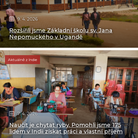
9. 4. 2026
Rozšířili jsme Základní školu sv. Jana
Nepomuckého v Ugandě
Aktuálně z Indie
7. 4. 2026
Naučit je chytat ryby. Pomohli jsme 175
lidem v Indii získat práci a vlastní příjem