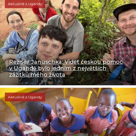
Aktuálně z Ugandy
27. 5. 2026
Režisér Januschka: Vidět českou pomoc
v Ugandě bylo jedním z největších
zážitků mého života
Aktuálně z Ugandy