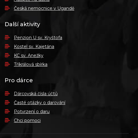
Česká nemocnice v Ugandě
Další aktivity
Penzion U sv. Kryštofa
Kostel sv. Kajetána
KC sv. Anežky
Tříkrálová sbírka
Pro dárce
Dárcovská čísla účtů
Časté otázky o darování
Potvrzení o daru
Chci pomoci