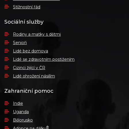
Stížnostní řád
Sociální služby
Rodiny a matky s dětmi
Senioři
Lidé bez domova
Lidé se zdravotním postižením
Cizinci žijící v ČR
Lidé ohrožení násilím
Zahraniční pomoc
Indie
Uganda
Bělorusko
®
Adopce na dálku