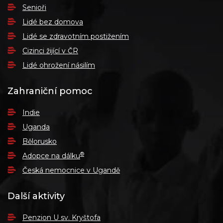
Senioři
Lidé bez domova
Lidé se zdravotním postižením
Cizinci žijící v ČR
Lidé ohrožení násilím
Zahraniční pomoc
Indie
Uganda
Bělorusko
®
Adopce na dálku
Česká nemocnice v Ugandě
Další aktivity
Penzion U sv. Kryštofa