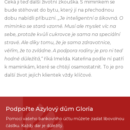
Čeká ji teď další životní zkouška. S miminkem se
bude stěhovat do bytu, který jí na přechodnou
dobu nabídli příbuzní.
„Je inteligentní a šikovná. O
miminko se stará vzorně. Musí ale myslet víc na
sebe, protože kvůli cukrovce je sama na speciální
stravě. Ale díky tomu, že je sama zdravotnice,
věřím, že to zvládne. A podpora rodiny je pro ni teď
hodně důležitá,“
říká Imelda. Kateřina podle ní patří
k maminkám, které se chtějí osamostatnit. To je pro
další život jejích klientek vždy klíčové.
Podpořte Azylový dům Gloria
Pomocí vašeho bankovního účtu můžete zaslat libovolnou
částku. Každý dar je důležitý.