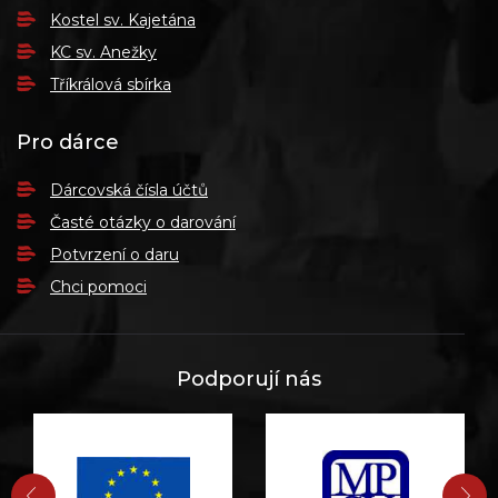
Kostel sv. Kajetána
KC sv. Anežky
Tříkrálová sbírka
Pro dárce
Dárcovská čísla účtů
Časté otázky o darování
Potvrzení o daru
Chci pomoci
Podporují nás
PŘEDCHOZÍ
DA