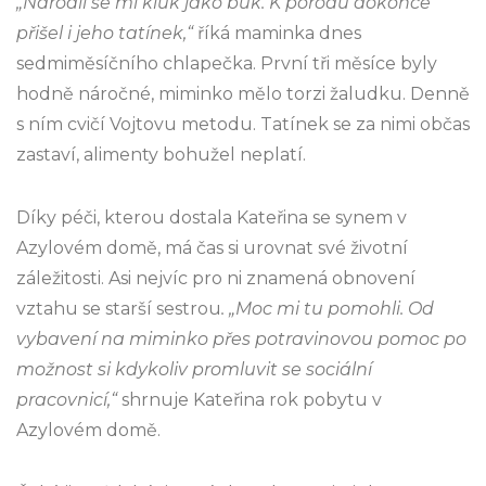
„Narodil se mi kluk jako buk. K porodu dokonce
přišel i jeho tatínek,“
říká maminka dnes
sedmiměsíčního chlapečka. První tři měsíce byly
hodně náročné, miminko mělo torzi žaludku. Denně
s ním cvičí Vojtovu metodu. Tatínek se za nimi občas
zastaví, alimenty bohužel neplatí.
Díky péči, kterou dostala Kateřina se synem v
Azylovém domě, má čas si urovnat své životní
záležitosti. Asi nejvíc pro ni znamená obnovení
vztahu se starší sestrou
. „Moc mi tu pomohli. Od
vybavení na miminko přes potravinovou pomoc po
možnost si kdykoliv promluvit se sociální
pracovnicí,“
shrnuje Kateřina rok pobytu v
Azylovém domě.