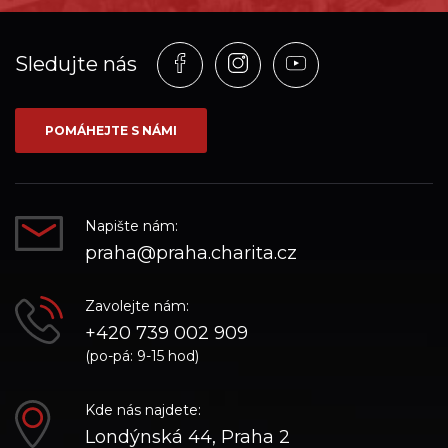
Profil
Profil
Profil
Sledujte nás
na
na
na
síti_Facebook
síti_Instagram
síti_YouTube
POMÁHEJTE S NÁMI
Napište nám:
praha@praha.charita.cz
Zavolejte nám:
+420 739 002 909
(po-pá: 9-15 hod)
Kde nás najdete:
Londýnská 44, Praha 2