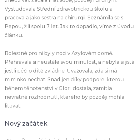
zneužíval. Začala lhát sobě, později i druhým.
Vystudovala Střední zdravotnickou školu a
pracovala jako sestra na chirurgii. Seznámila se s
Pepou, žili spolu 7 let. Jak to dopadlo, víme z úvodu
článku.
Bolestné pro ni byly noci v Azylovém domě.
Přehrávala si neustále svou minulost, a nebyla si jistá,
jestli péči o dítě zvládne. Uvažovala, zda si má
miminko nechat. Snad jen díky podpoře, kterou
během těhotenství v Glorii dostala, zamítla
nevratné rozhodnutí, kterého by později mohla
litovat.
Nový začátek