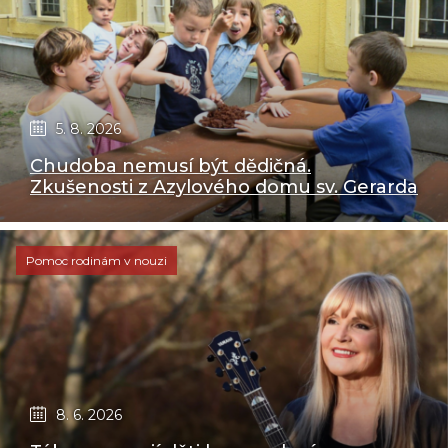
5. 8. 2026
Chudoba nemusí být dědičná.
Zkušenosti z Azylového domu sv. Gerarda
Pomoc rodinám v nouzi
8. 6. 2026