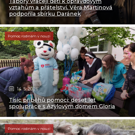
Tábory vracejí děti k opravdovým
vztahům a přátelství. Věra Martinová
podpořila sbírku Daránek
Pomoc rodinám v nouzi
14. 5. 2026
Tisíc příběhů pomoci: deset let
spolupráce s Azylovým domem Gloria
Pomoc rodinám v nouzi