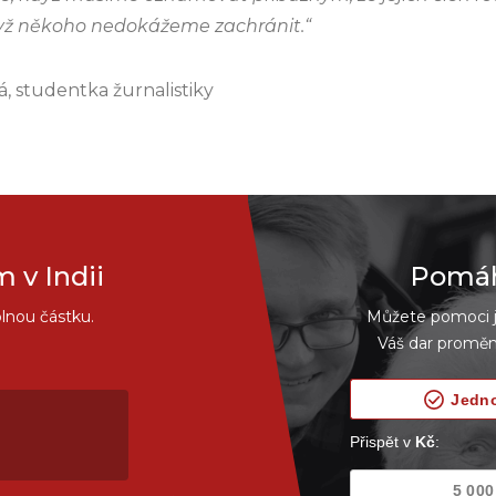
dyž někoho nedokážeme zachránit.“
, studentka žurnalistiky
v Indii
Pomáhe
lnou částku.
Můžete pomoci je
Váš dar proměn