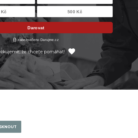
ěkujeme, že chcete pomáhat!
ISKNOUT