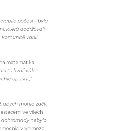
kvapilo počasí – byla
í, která dodržovali,
é komunitě vařili
uchá matematika
ci to kvůli válce
ychle opustit,“
áž, abych mohla začít
testacemi ve všech
 to dohromady nebylo
nemocnici v Shimoze.