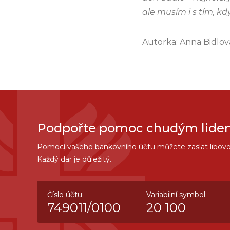
ale musím i s tím, k
Autorka: Anna Bidlová
Podpořte pomoc chudým lidem 
Pomocí vašeho bankovního účtu můžete zaslat libovo
Každý dar je důležitý.
Číslo účtu:
Variabilní symbol:
749011/0100
20 100