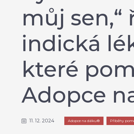
můj sen,“ 
indická lé
které pom
Adopce na
11. 12. 2024
Adopce na dálku®
Příběhy pom