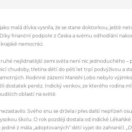
ako malá dívka vysnila, že se stane doktorkou, ještě netuš
 Díky finanční podpoře z Česka a svému odhodlání nako
 krajské nemocnici.
druhé nejlidnatější zemi světa není nic jednoduchého – 
nicí chudoby, třetina dětí do pěti let trpí podvýživou a s
ramotných. Rodinné zázemí Manishi Lobo nebylo výjimkou 
ěli dostatek peněz. Indický venkov, ze kterého rodina m
udších oblastí na světě.
ezastavilo. Svého snu se držela i přes další nepřízeň o
vysokou školu. O rok později dostala od indické Lékařské
o jedné z mála „adoptovaných“ dětí vyjet do zahraničí.
„D