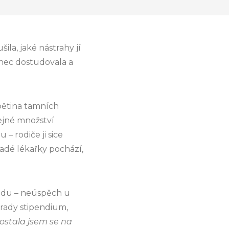
ila, jaké nástrahy jí
nec dostudovala a
pětina tamních
tejné množství
– rodiče ji sice
ladé lékařky pochází,
sudu – neúspěch u
 rady stipendium,
ostala jsem se na