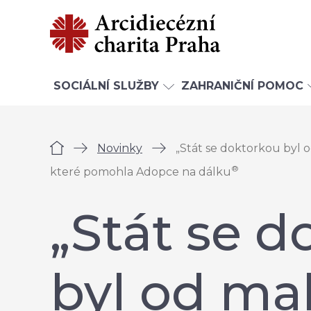
SOCIÁLNÍ SLUŽBY
ZAHRANIČNÍ POMOC
Úvod
Novinky
„Stát se doktorkou byl od
®
které pomohla Adopce na dálku
„Stát se 
byl od ma