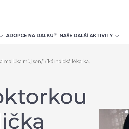
®
ADOPCE NA DÁLKU
NAŠE DALŠÍ AKTIVITY
 malička můj sen,“ říká indická lékařka,
doktorkou
lička