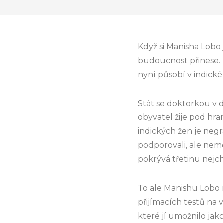
Když si Manisha Lobo j
budoucnost přinese.
nyní působí v indické
Stát se doktorkou v 
obyvatel žije pod hra
indických žen je neg
podporovali, ale nem
pokrývá třetinu nejch
To ale Manishu Lobo n
přijímacích testů na 
které jí umožnilo jak