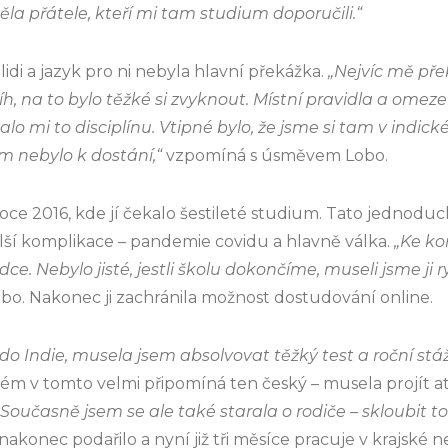
la přátele, kteří mi tam studium doporučili.“
lidi a jazyk pro ni nebyla hlavní překážka.
„Nejvíc mě pře
, na to bylo těžké si zvyknout. Místní pravidla a omezen
dalo mi to disciplínu. Vtipné bylo, že jsme si tam v indick
am nebylo k dostání,“
vzpomíná s úsměvem Lobo.
 roce 2016, kde jí čekalo šestileté studium. Tato jednod
alší komplikace – pandemie covidu a hlavně válka.
„Ke kon
dce. Nebylo jisté, jestli školu dokončíme, museli jsme ji r
o. Nakonec ji zachránila možnost dostudování online.
 do Indie, musela jsem absolvovat těžký test a roční st
tém v tomto velmi připomíná ten český – musela projít a
„Současně jsem se ale také starala o rodiče – skloubit
 nakonec podařilo a nyní již tři měsíce pracuje v krajské 