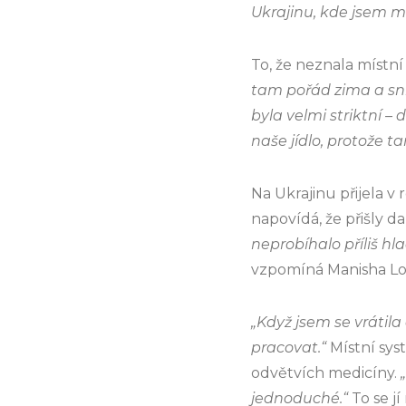
Ukrajinu, kde jsem mě
To, že neznala místní 
tam pořád zima a sníh
byla velmi striktní – 
naše jídlo, protože t
Na Ukrajinu přijela v
napovídá, že přišly d
neprobíhalo příliš hla
vzpomíná Manisha Lob
„Když jsem se vrátila
pracovat.“
Místní sys
odvětvích medicíny.
jednoduché.“
To se jí