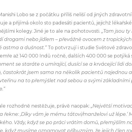
nishi Lobo se z počátku příliš neliší od jiných zdravotní
je a přijímá okolo sto padesáti pacientů, jejichž lékařsk
jšími kolegy. Jiné je to ale na pohotovosti.
„Tam jsou ty 
í drogami nebo jídlem – převážně ovocem z tropických p
é astma a dušnost.“
To potvrzují i studie Světové zdrav
mře až 140 000 Indů ročně, dalších 400 000 se potýká 
ent se staráte o umírající, dusící se a krvácející lidi
ů, častokrát jsem sama na několik pacientů najednou a
vteřinu na to přemýšlet nad sebou a svými základními 
.“
 ale rozhodně nestěžuje, právě naopak:
„Největší motivac
a řekne: ‚Díky vám je mému tátovi/manželovi už lépe.‘ 
ého. Vždy, když se po práci vrátím domů, přemýšlím na
je, když musíme oznamovat příbuzným, že jejich člen rod