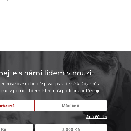
jte s námi lidem v nouzi
dnorázově nebo přispívat pravidelně každý měsíc.
íme v pomoc lidem, kteří naši podporu potřebují.