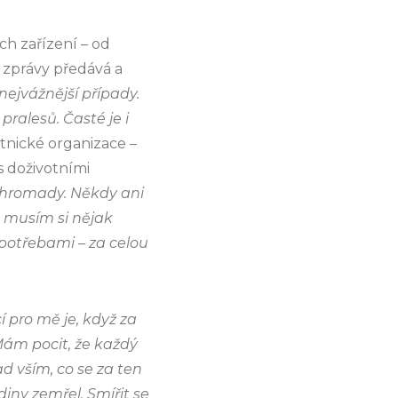
ch zařízení – od
é zprávy předává a
nejvážnější případy.
ralesů. Časté je i
otnické organizace –
s doživotními
 dohromady. Někdy ani
 musím si nějak
potřebami – za celou
í pro mě je, když za
Mám pocit, že každý
d vším, co se za ten
iny zemřel. Smířit se