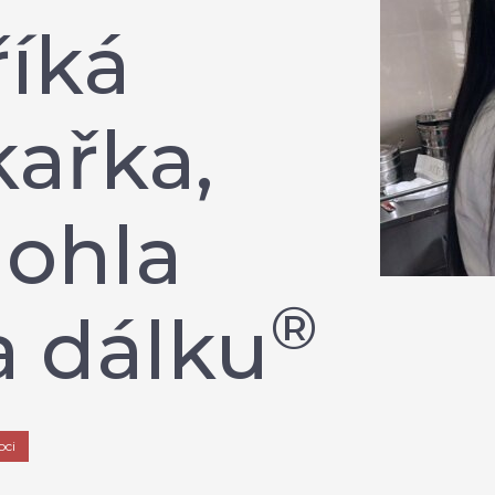
říká
kařka,
ohla
®
 dálku
oci