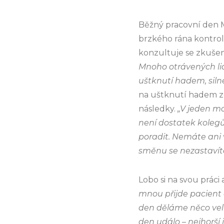
Běžný pracovní den Ma
brzkého rána kontrolu
konzultuje se zkušeně
Mnoho otrávených lid
uštknutí hadem, siln
na uštknutí hadem ze
následky.
„V jeden mom
není dostatek koleg
poradit. Nemáte ani 
směnu se nezastavíte
Lobo si na svou práci
mnou přijde pacient 
den děláme něco velk
den událo – nejhorší 