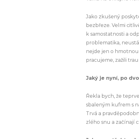
Jako zkušený poskyto
bezbřeze. Velmi citli
k samostatnosti a odp
problematika, neustá
nejde jen o hmotnou n
pracujeme, zažili trau
Jaký je nyní, po dvo
Řekla bych, že teprve 
sbaleným kufrem s nad
Trvá a pravděpodobně
zlého snu a začínají c