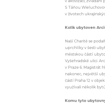
v aktivizaci, zvládání
S Táňou Wieluchovou 
v životech ukrajinský
Kolik ubytoven Arci
Naší Charitě se podař
uprchlíky v šesti uby
městskou částí ubytov
Vyšehradské ulici. Ar
v Praze 6. Magistrát 
nakonec, největší uby
částí Praha 12 v obje
využívali několik byt
Komu tyto ubytovny