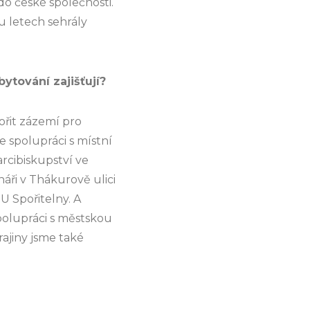
 do české společnosti.
u letech sehrály
ytování zajišťují?
ořit zázemí pro
 spolupráci s místní
rcibiskupství ve
náři v Thákurově ulici
U Spořitelny. A
spolupráci s městskou
rajiny jsme také