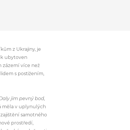
kům z Ukrajiny, je
lik ubytoven
h zázemí více než
idem s postižením,
Daly jim pevný bod,
 měla v uplynulých
 zajištění samotného
nové prostředí,