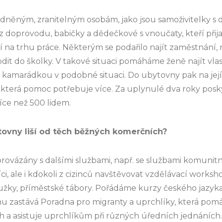
dněným, zranitelným osobám, jako jsou samoživitelky s d
 doprovodu, babičky a dědečkové s vnoučaty, kteří přijali 
í na trhu práce. Některým se podařilo najít zaměstnání,
hodit do školky. V takové situaci pomáháme ženě najít vla
lí s kamarádkou v podobné situaci. Do ubytovny pak na j
, která pomoc potřebuje více. Za uplynulé dva roky pos
íce než 500 lidem.
tovny liší od těch běžných komerčních?
rovázány s dalšími službami, např. se službami komunitn
, ale i kdokoli z cizinců navštěvovat vzdělávací worksho
užky, příměstské tábory. Pořádáme kurzy českého jazyka 
hu zastává Poradna pro migranty a uprchlíky, která pomá
ch a asistuje uprchlíkům při různých úředních jednáních