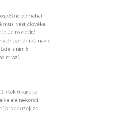
 prospěšné pomáhat
á musí vést člověka
. Je to složitá
čných uprchlíků navíc
idé, s nimiž
až mrazí.
li tak říkajíc se
álka ale nekončí.
ní probouzejí ze