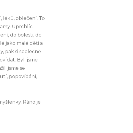
, léků, oblečení. To
ramy. Uprchlíci
ní, do bolesti, do
é jako malé děti a
, pak si společně
ídat. Byli jsme
ili jsme se
utí, popovídání,
 myšlenky. Ráno je