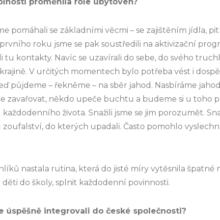
olností proměnila role ubytoven?
 pomáhali se základními věcmi – se zajištěním jídla, pití
 prvního roku jsme se pak soustředili na aktivizační prog
 tu kontakty. Navíc se uzavírali do sebe, do svého truchle
krajině. V určitých momentech bylo potřeba vést i dospěl
Teď půjdeme – řekněme – na sběr jahod. Nasbíráme jahody
 zavařovat, někdo upeče buchtu a budeme si u toho pov
aždodenního života. Snažili jsme se jim porozumět. Snaž
 zoufalství, do kterých upadali. Často pomohlo vyslechn
líků nastala rutina, která do jisté míry vytěsnila špatné
 děti do školy, splnit každodenní povinnosti.
 se úspěšně integrovali do české společnosti?