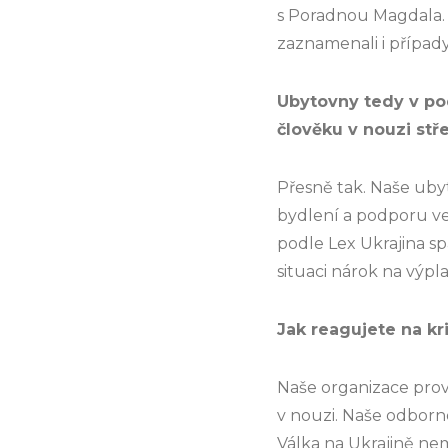
s Poradnou Magdala. T
zaznamenali i případy
Ubytovny tedy v po
člověku v nouzi stř
Přesně tak. Naše uby
bydlení a podporu v
podle Lex Ukrajina s
situaci nárok na výpl
Jak reagujete na kri
Naše organizace prov
v nouzi. Naše odborn
Válka na Ukrajině nem