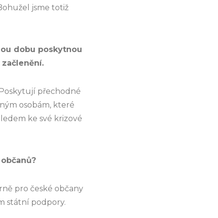
Bohužel jsme totiž
tnou dobu poskytnou
 začlenění.
 Poskytují přechodné
lným osobám, které
hledem ke své krizové
h občanů?
árně pro české občany
m státní podpory.