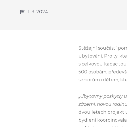
1. 3. 2024
Stěžejní součástí pom
ubytování. Pro ty, k
s celkovou kapacitou
500 osobám, předevš
seniorům i dětem, kt
„Ubytovny poskytly u
zázemí, novou rodinu
dvou letech projekt u
bydlení koordinovala