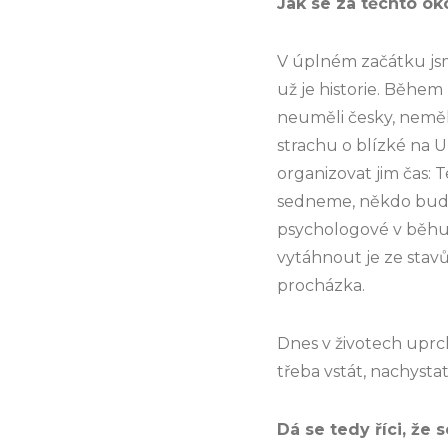
Jak se za těchto ok
V úplném začátku jsme
už je historie. Během
neuměli česky, neměli
strachu o blízké na U
organizovat jim čas: 
sedneme, někdo bude
psychologové v běhu k
vytáhnout je ze stavů
procházka.
Dnes v životech uprch
třeba vstát, nachystat
Dá se tedy říci, že