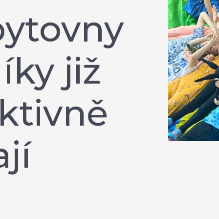
bytovny
íky již
ktivně
jí