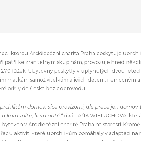
oci, kterou Arcidiecézní charita Praha poskytuje uprchlí
teří patří ke zranitelným skupinám, provozuje hned něko
 270 lůžek. Ubytovny poskytly v uplynulých dvou letec
ím matkám samoživitelkám a jejich dětem, nemocným a l
eré přišly do Česka bez doprovodu.
prchlíkům domov. Sice provizorní, ale přece jen domov. 
 a komunitu, kam patří,“
říká TÁŇA WIELUCHOVÁ, která
bytoven v Arcidiecézní charitě Praha na starosti. Kromě
 řadu aktivit, které uprchlíkům pomáhaly v adaptaci na 