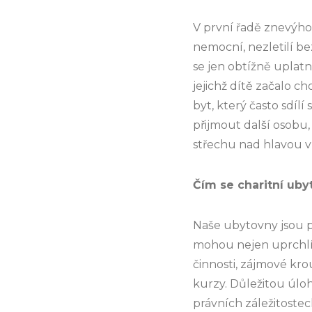
V první řadě znevýho
nemocní, nezletilí bez
se jen obtížně uplatn
jejichž dítě začalo c
byt, který často sdí
přijmout další osobu
střechu nad hlavou v
Čím se charitní uby
Naše ubytovny jsou p
mohou nejen uprchlíci
činnosti, zájmové kro
kurzy. Důležitou úlo
právních záležitoste