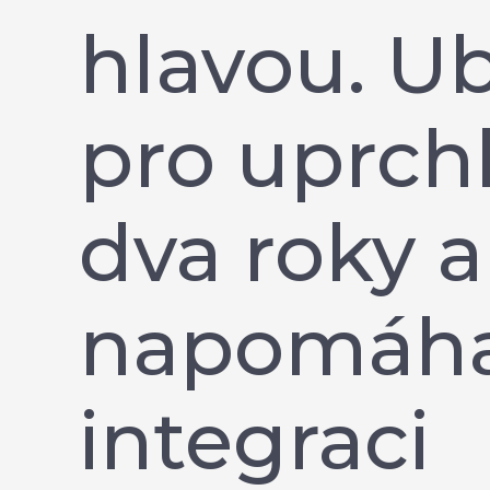
hlavou. U
pro uprchl
dva roky a
napomáha
integraci