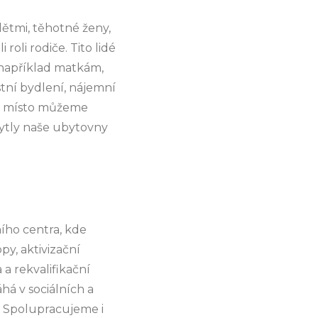
ětmi, těhotné ženy,
roli rodiče. Tito lidé
 například matkám,
stní bydlení, nájemní
ejí místo můžeme
kytly naše ubytovny
ího centra, kde
py, aktivizační
a rekvalifikační
há v sociálních a
. Spolupracujeme i