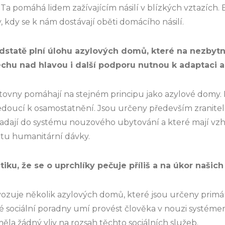
a pomáhá lidem zažívajícím násilí v blízkých vztazích. 
, kdy se k nám dostávají oběti domácího násilí.
dstatě plní úlohu azylových domů, které na nezby
echu nad hlavou i další podporu nutnou k adaptaci a
tovny pomáhají na stejném principu jako azylové domy.
edoucí k osamostatnění. Jsou určeny především zranite
padají do systému nouzového ubytování a které mají vz
atu humanitární dávky.
tiku, že se o uprchlíky pečuje příliš a na úkor našic
ozuje několik azylových domů, které jsou určeny prim
é sociální poradny umí provést člověka v nouzi systéme
ěla žádný vliv na rozsah těchto sociálních služeb.