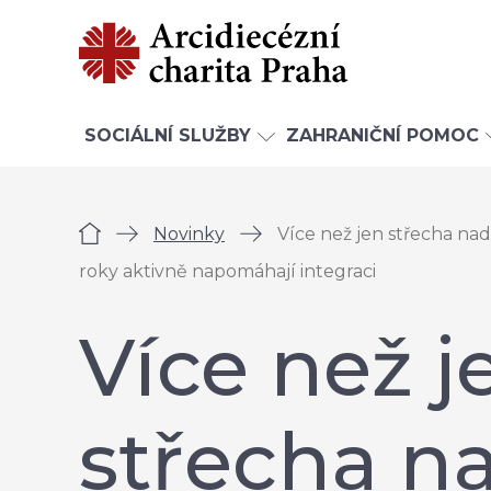
SOCIÁLNÍ SLUŽBY
ZAHRANIČNÍ POMOC
Úvod
Novinky
Více než jen střecha nad
roky aktivně napomáhají integraci
Více než j
střecha n