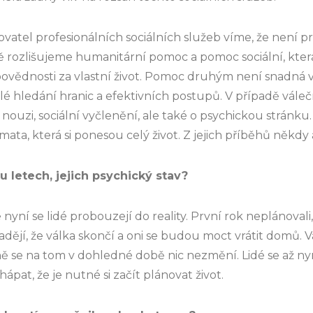
vatel profesionálních sociálních služeb víme, že není
vě rozlišujeme humanitární pomoc a pomoc sociální, kter
ovědnosti za vlastní život. Pomoc druhým není snadná věc
lé hledání hranic a efektivních postupů. V případě vále
ouzi, sociální vyčlenění, ale také o psychickou stránku. L
mata, která si ponesou celý život. Z jejich příběhů někdy 
u letech, jejich psychický stav?
nyní se lidé probouzejí do reality. První rok neplánovali, ži
ějí, že válka skončí a oni se budou moct vrátit domů. V
 se na tom v dohledné době nic nezmění. Lidé se až ny
hápat, že je nutné si začít plánovat život.