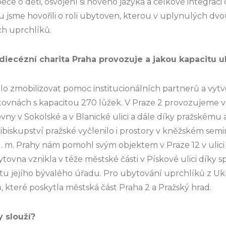
 péče o děti, osvojení si nového jazyka a celkově integraci
jsme hovořili o roli ubytoven, kterou v uplynulých dvo
ch uprchlíků.
diecézní charita Praha provozuje a jakou kapacitu ub
ilo zmobilizovat pomoc institucionálních partnerů a vytv
tovnách s kapacitou 270 lůžek. V Praze 2 provozujeme ve
ny v Sokolské a v Blanické ulici a dále díky pražskému a
cibiskupství pražské vyčlenilo i prostory v kněžském semi
hl. m. Prahy nám pomohl svým objektem v Praze 12 v ulici 
tovna vznikla v téže městské části v Pískové ulici díky 
ktu jejího bývalého úřadu. Pro ubytování uprchlíků z Uk
ů, které poskytla městská část Praha 2 a Pražský hrad.
 slouží?