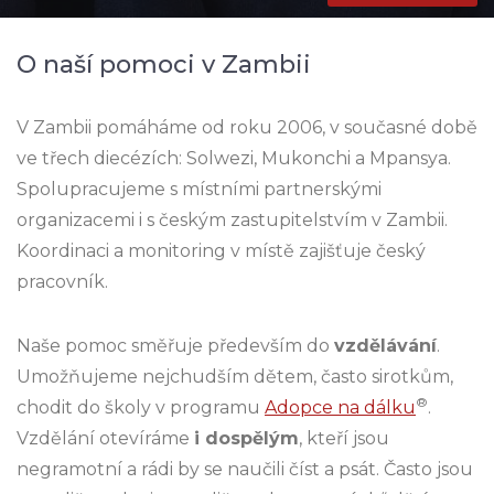
O naší pomoci v Zambii
V Zambii pomáháme od roku 2006, v současné době
ve třech diecézích: Solwezi, Mukonchi a Mpansya.
Spolupracujeme s místními partnerskými
organizacemi i s českým zastupitelstvím v Zambii.
Koordinaci a monitoring v místě zajišťuje český
pracovník.
Naše pomoc směřuje především do
vzdělávání
.
Umožňujeme nejchudším dětem, často sirotkům,
®
chodit do školy v programu
Adopce na dálku
.
Vzdělání otevíráme
i dospělým
, kteří jsou
negramotní a rádi by se naučili číst a psát. Často jsou