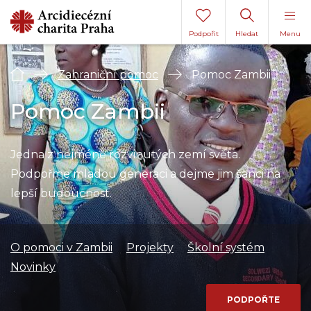
Podpořit
Hledat
Menu
Úvod
Zahraniční pomoc
Pomoc Zambii
Pomoc Zambii
Jedna z nejméně rozvinutých zemí světa.
Podpořme mladou generaci a dejme jim šanci na
lepší budoucnost.
O pomoci v Zambii
Projekty
Školní systém
Novinky
PODPOŘTE