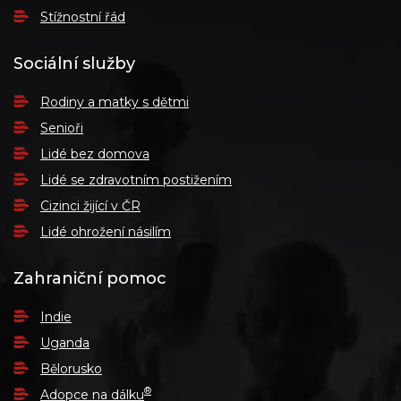
Stížnostní řád
Sociální služby
Rodiny a matky s dětmi
Senioři
Lidé bez domova
Lidé se zdravotním postižením
Cizinci žijící v ČR
Lidé ohrožení násilím
Zahraniční pomoc
Indie
Uganda
Bělorusko
®
Adopce na dálku