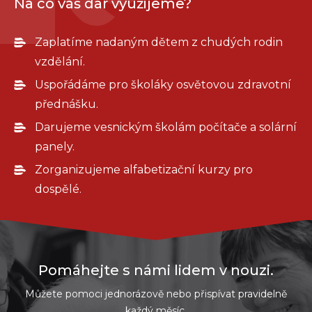
Na co váš dar využijeme?
Zaplatíme nadaným dětem z chudých rodin
vzdělání.
Uspořádáme pro školáky osvětovou zdravotní
přednášku.
Darujeme vesnickým školám počítače a solární
panely.
Zorganizujeme alfabetizační kurzy pro
dospělé.
Pomáhejte s námi lidem v nouzi.
Můžete pomoci jednorázově nebo přispívat pravidelně
každý měsíc.