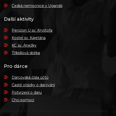
Česká nemocnice v Ugandě
Další aktivity
Penzion U sv. Kryštofa
Kostel sv. Kajetána
KC sv. Anežky
Tříkrálová sbírka
Pro dárce
Dárcovská čísla účtů
Časté otázky o darování
Potvrzení o daru
Chci pomoci