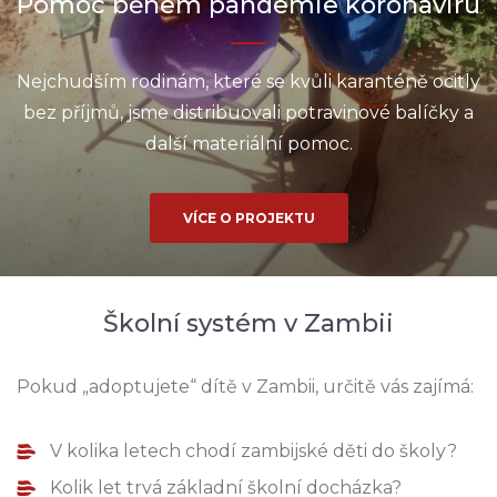
Pomoc během pandemie koronaviru
Nejchudším rodinám, které se kvůli karanténě ocitly
bez příjmů, jsme distribuovali potravinové balíčky a
další materiální pomoc.
VÍCE O PROJEKTU
Školní systém v Zambii
Pokud „adoptujete“ dítě v Zambii, určitě vás zajímá:
V kolika letech chodí zambijské děti do školy?
Kolik let trvá základní školní docházka?