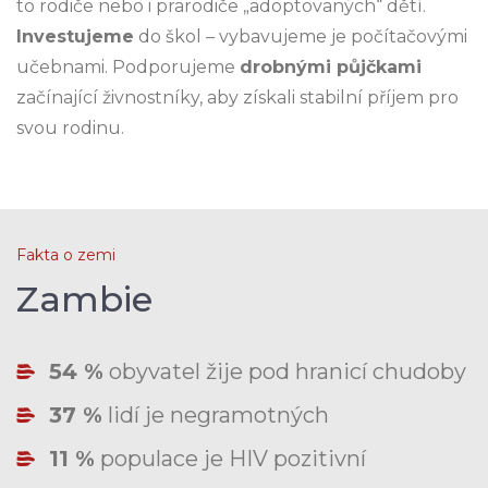
to rodiče nebo i prarodiče „adoptovaných“ dětí.
Investujeme
do škol – vybavujeme je počítačovými
učebnami. Podporujeme
drobnými půjčkami
začínající živnostníky, aby získali stabilní příjem pro
svou rodinu.
Fakta o zemi
Zambie
54 %
obyvatel žije pod hranicí chudoby
37 %
lidí je negramotných
11 %
populace je HIV pozitivní