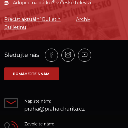
®
Adopce na dálku
v České televizi
Přečíst aktuální Bulletin
Archiv
Bulletinu
Profil
Profil
Profil
Sledujte nás
na
na
na
síti_Facebook
síti_Instagram
síti_YouTube
POMÁHEJTE S NÁMI
Napište nám:
praha@praha.charita.cz
Zavolejte nám: